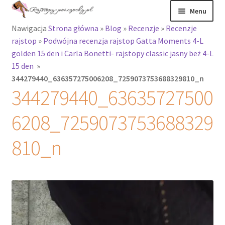
Przejdź
Przejdź
Menu
do
do
Nawigacja
Strona główna
»
Blog
»
Recenzje
»
Recenzje
nawigacji
treści
Rozwiń
Rajstopy
rajstop
»
Podwójna recenzja rajstop Gatta Moments 4-L
menu
golden 15 den i Carla Bonetti- rajstopy classic jasny beż 4-L
potomne
Rajstopy Orirose
15 den
»
344279440_636357275006208_7259073753688329810_n
Pończochy i
344279440_63635727500
zakolanówki
6208_7259073753688329
Podkolanówki i
skarpetki
810_n
Wszystkie
produkty
Rozwiń
Recenzje
menu