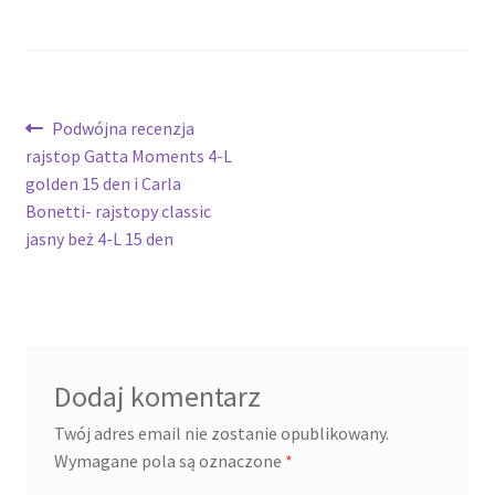
Nawigacja
Poprzedni
Podwójna recenzja
wpis:
rajstop Gatta Moments 4-L
wpisu
golden 15 den i Carla
Bonetti- rajstopy classic
jasny beż 4-L 15 den
Dodaj komentarz
Twój adres email nie zostanie opublikowany.
Wymagane pola są oznaczone
*