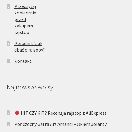
Przeczytaj
koniecznie
przed
zakupem
rajstop
Poradnik “Jak
dbać o rajsopy?
Kontakt
Najnowsze wpisy
HIT CZY KIT? Recenzja rajstop z AliExpress
Pończochy Gatta Ars Amandi – Okiem Jolanty