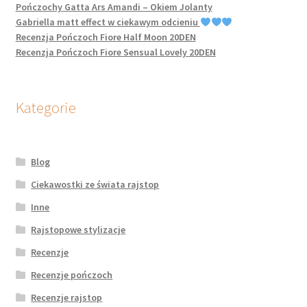
Pończochy Gatta Ars Amandi – Okiem Jolanty
Gabriella matt effect w ciekawym odcieniu
Recenzja Pończoch Fiore Half Moon 20DEN
Recenzja Pończoch Fiore Sensual Lovely 20DEN
Kategorie
Blog
Ciekawostki ze świata rajstop
Inne
Rajstopowe stylizacje
Recenzje
Recenzje pończoch
Recenzje rajstop