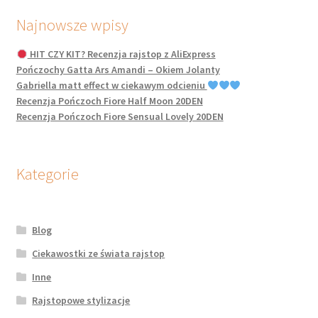
Najnowsze wpisy
HIT CZY KIT? Recenzja rajstop z AliExpress
Pończochy Gatta Ars Amandi – Okiem Jolanty
Gabriella matt effect w ciekawym odcieniu
Recenzja Pończoch Fiore Half Moon 20DEN
Recenzja Pończoch Fiore Sensual Lovely 20DEN
Kategorie
Blog
Ciekawostki ze świata rajstop
Inne
Rajstopowe stylizacje