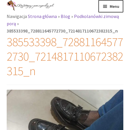
Przejdź
Przejdź
Menu
do
do
Nawigacja
Strona główna
»
Blog
»
Podkolanówki zimową
nawigacji
treści
Rozwiń
Rajstopy
porą
»
menu
385533398_728811645772730_7214817110672382315_n
potomne
Rajstopy Orirose
385533398_72881164577
Pończochy i
2730_7214817110672382
zakolanówki
315_n
Podkolanówki i
skarpetki
Wszystkie
produkty
Rozwiń
Recenzje
menu