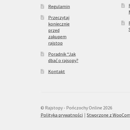
Regulamin
Przeczytaj
koniecznie
przed
zakupem
rajstop
Poradnik “Jak
dbać o rajsopy?
Kontakt
© Rajstopy - Pończochy Online 2026
Polityka prywatności
Stworzone z WooCo