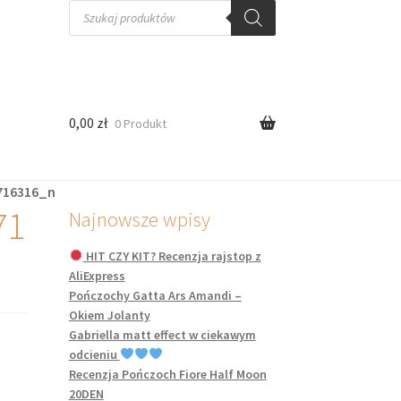
Wyszukiwarka
produktów
0,00
zł
0 Produkt
716316_n
71
Najnowsze wpisy
HIT CZY KIT? Recenzja rajstop z
AliExpress
Pończochy Gatta Ars Amandi –
Okiem Jolanty
Gabriella matt effect w ciekawym
odcieniu
Recenzja Pończoch Fiore Half Moon
20DEN