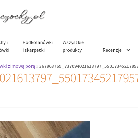
hy i
Podkolanówki
Wszystkie
ówki
i skarpetki
produkty
Recenzje
wki zimową porą
»
367963769_737094021613797_5501734521795
021613797_5501734521795