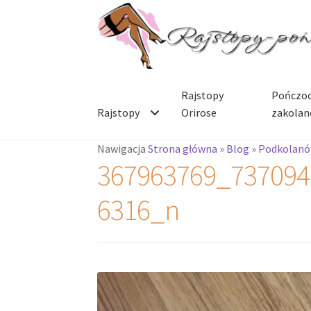
Przejdź
Przejdź
do
do
nawigacji
treści
Rajstopy
Pończoc
Rajstopy
Orirose
zakolan
Nawigacja
Strona główna
»
Blog
»
Podkolanó
367963769_737094
6316_n