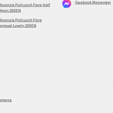
Facebook Messenger
Recenzja Pończoch Fiore Half
Moon 20DEN
Recenzja Pończoch Fiore
Sensual Lovely 20DEN
mmerce
.