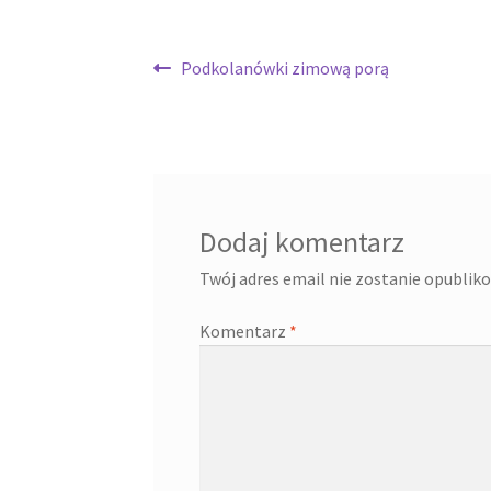
Nawigacja
Poprzedni
Podkolanówki zimową porą
wpis:
wpisu
Dodaj komentarz
Twój adres email nie zostanie opublik
Komentarz
*