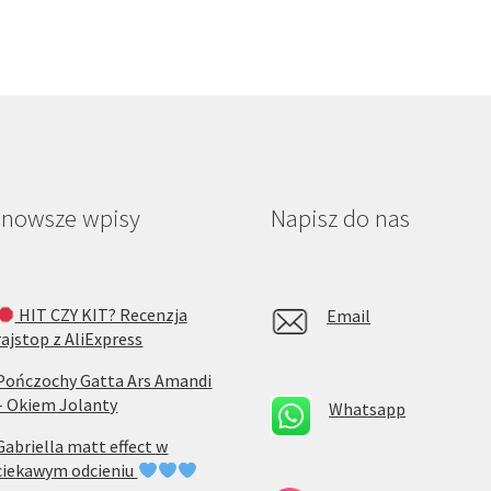
jnowsze wpisy
Napisz do nas
HIT CZY KIT? Recenzja
Email
rajstop z AliExpress
Pończochy Gatta Ars Amandi
– Okiem Jolanty
Whatsapp
Gabriella matt effect w
ciekawym odcieniu