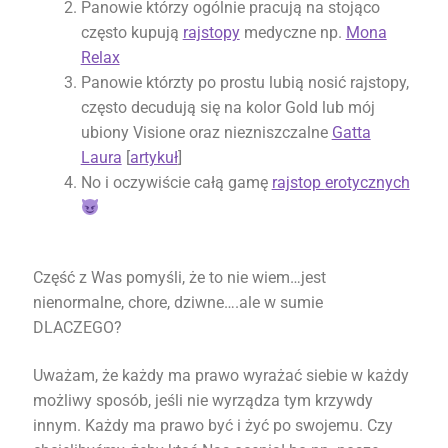
Panowie którzy ogólnie pracują na stojąco
często kupują
rajstopy
medyczne np.
Mona
Relax
Panowie którzty po prostu lubią nosić rajstopy,
często decudują się na kolor Gold lub mój
ubiony Visione oraz niezniszczalne
Gatta
Laura
[
artykuł
]
No i oczywiście całą gamę
rajstop
erotycznych
Część z Was pomyśli, że to nie wiem…jest
nienormalne, chore, dziwne….ale w sumie
DLACZEGO?
Uważam, że każdy ma prawo wyrażać siebie w każdy
możliwy sposób, jeśli nie wyrządza tym krzywdy
innym. Każdy ma prawo być i żyć po swojemu. Czy