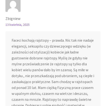
Zbigniew
13 kwietnia, 2025
Faceci kochają rajstopy – prawda. Nic tak nie nadaje
elegancji, seksapilu czy dziewczęcego wdzięku (w
zależności od stylizacji) kobiecie jak ładne
gustownie dobrane rajstopy. Myślę że gdyby nie
mylne przeświadczenie że rajstopy są tylko dla
kobiet wielu panów dało by im szansę. Są miłe w
dotyku , nie przeszkadzają pod ubraniem, są ciepłe i
zaskakująco praktyczne. Sam chodzę w rajstopach
od ponad 10 lat. Mam ciężką fizyczną prace czasem
w upalnym słońcu, czasem na wietrze i deszczu,
czasem na mrozie. Rajstopy to naprawdę świetne
ubranie. Dobierasz sobie grubość i materiał w