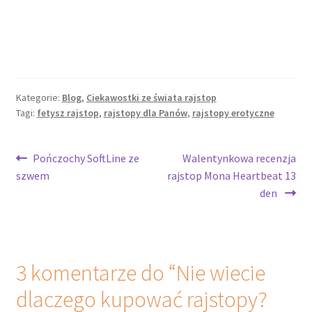
Kategorie:
Blog
,
Ciekawostki ze świata rajstop
Tagi:
fetysz rajstop
,
rajstopy dla Panów
,
rajstopy erotyczne
Pończochy SoftLine ze
Walentynkowa recenzja
szwem
rajstop Mona Heartbeat 13
den
3 komentarze do “
Nie wiecie
dlaczego kupować rajstopy?