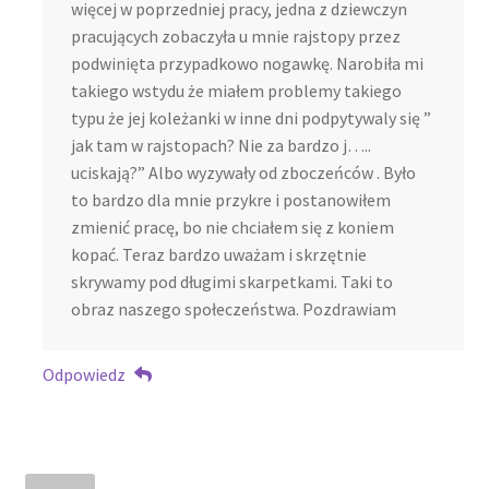
więcej w poprzedniej pracy, jedna z dziewczyn
pracujących zobaczyła u mnie rajstopy przez
podwinięta przypadkowo nogawkę. Narobiła mi
takiego wstydu że miałem problemy takiego
typu że jej koleżanki w inne dni podpytywaly się ”
jak tam w rajstopach? Nie za bardzo j…..
uciskają?” Albo wyzywały od zboczeńców . Było
to bardzo dla mnie przykre i postanowiłem
zmienić pracę, bo nie chciałem się z koniem
kopać. Teraz bardzo uważam i skrzętnie
skrywamy pod długimi skarpetkami. Taki to
obraz naszego społeczeństwa. Pozdrawiam
Odpowiedz