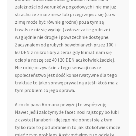
zależności od warunków pogodowych i nie ma już
strachu że zmarzniesz lub przegrzejesz się (co w
zimę może być równie groźne) poza tym są
trwalsze niż się wydaje (zwłaszcza te grubsze)
względnie nie drogie i powszechnie dostępne.
Zaczynałem od grubych bawełnianych przez 100 i
60 DEN z mikrofibry a teraz gdy klimat nam się
ociepla noszę też 40 i 20 DEN aczkolwiek żadziej.
Nie robię oczywiście z tego sensacji nasze
społeczeństwo jest dość konserwatywne dla tego
traktuje to jako sprawę prywatną a jeśli ktoś ma z
tym problem to jego sprawa.
A co do pana Romana powyżej to współczuję.
Nawet jeśli założymy że facet nosi rajstopy bo lubi
z czystej fanaberii i dętego nie obnosi się z tym
tylko robi to pod ubraniem to jak ktokolwiek może
mieć z tym problem. A gdy mówimy tu o odzieży