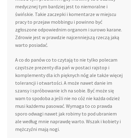
medycznej tym bardziej jest to niemoralne i
świńskie. Takie zaczepki i komentarze w miejscu
pracy to przejaw mobbingu i powinno być
zgłoszone odpowiednim organom i surowo karane.
Zdrowie jest w prawdzie najcenniejszą rzeczą jaką
warto posiadać.
A co do panów co to czytają to nie tylko polecam
częstsze prezenty dla pań w postaci rajstop i
komplementy dla ich pięknych nóg ale także więcej
tolerancji i otwartości. A może nawet danie im
szansy i spróbowanie ich na sobie. Być może się
wam to spodoba a jeśli nie no cóż nie każda odzież
musi każdemu pasować. Wymaga to co prawda
sporo odwagi nawet jak robimy to pod ubraniem
ale według mnie naprawdę warto. Wszak i kobiety i
mężczyźni mają nogi.