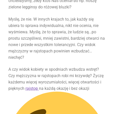
chcielibyśmy, żeby ktoś Nas oceniał bo np. noszę
zielone legginsy do różowej bluzki?
Myślę, że nie. W innych krajach to, jak każdy się
ubiera to sprawa indywidualna, nikt nie ocenia, nie
wyśmiewa. Myślę, że to sprawia, że ludzie są…po
prostu szczęśliwsi, mniej zawistni, bardziej otwarci na
nowe i przede wszystkim tolerancyjni. Czy widok
mężczyzny w rajstopach powinien wzbudzać…
niechęć?
A czy widok kobiety w spodniach wzbudza wstręt?
Czy mężczyzna w rajstopach robi mi krzywdę? Życzę
każdemu więcej wyrozumiałości, więcej otwartości i
pięknych
rajstop
na każdą okazję i bez okazji