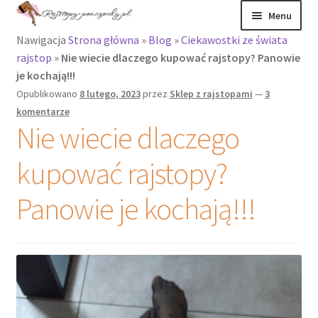
Menu
Nawigacja
Strona główna
»
Blog
»
Ciekawostki ze świata
Rajstopy
rajstop
»
Nie wiecie dlaczego kupować rajstopy? Panowie
je kochają!!!
Rajstopy Orirose
Opublikowano
8 lutego, 2023
przez
Sklep z rajstopami
—
3
komentarze
Pończochy i
Nie wiecie dlaczego
zakolanówki
kupować rajstopy?
Podkolanówki i
skarpetki
Panowie je kochają!!!
Wszystkie
produkty
Recenzje