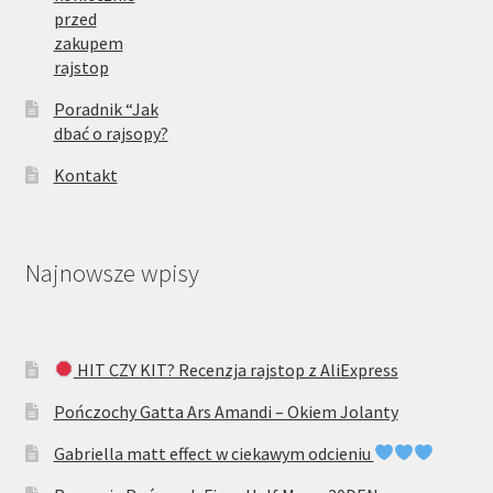
przed
zakupem
rajstop
Poradnik “Jak
dbać o rajsopy?
Kontakt
Najnowsze wpisy
HIT CZY KIT? Recenzja rajstop z AliExpress
Pończochy Gatta Ars Amandi – Okiem Jolanty
Gabriella matt effect w ciekawym odcieniu