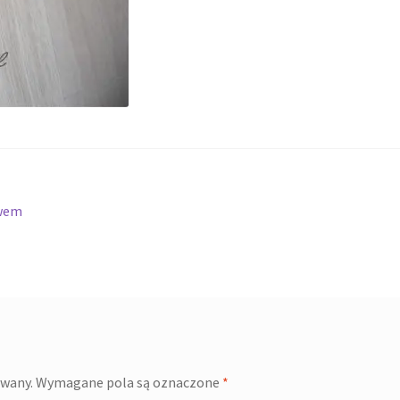
zwem
owany.
Wymagane pola są oznaczone
*