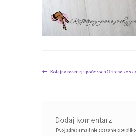
Nawigacja
Poprzedni
Kolejna recenzja pończoch Orirose ze s
wpis:
wpisu
Dodaj komentarz
Twój adres email nie zostanie opublik