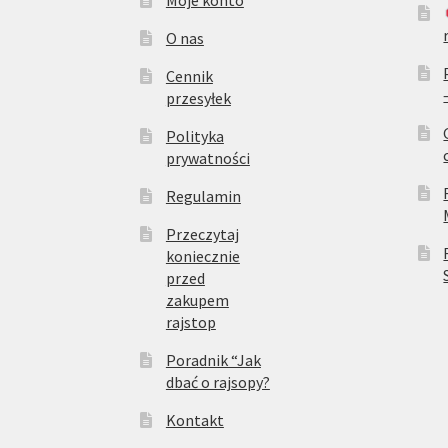
Moje konto
O nas
Cennik
przesyłek
Polityka
prywatności
Regulamin
Przeczytaj
koniecznie
przed
zakupem
rajstop
Poradnik “Jak
dbać o rajsopy?
Kontakt