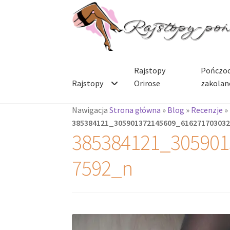
Przejdź
Przejdź
do
do
nawigacji
treści
Rajstopy
Pończoc
Rajstopy
Orirose
zakolan
Nawigacja
Strona główna
»
Blog
»
Recenzje
»
385384121_305901372145609_61627170303
385384121_305901
7592_n