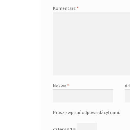
Komentarz
*
Nazwa
*
Ad
Proszę wpisać odpowiedź cyframi:
cztery × 2 =