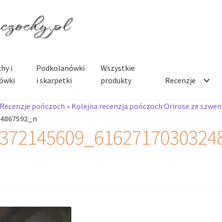
hy i
Podkolanówki
Wszystkie
ówki
i skarpetki
produkty
Recenzje
Recenzje pończoch
»
Kolejna recenzja pończoch Orirose ze szwe
24867592_n
372145609_6162717030324