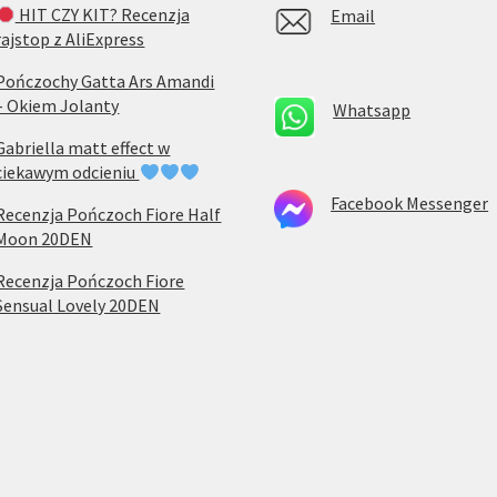
HIT CZY KIT? Recenzja
Email
rajstop z AliExpress
Pończochy Gatta Ars Amandi
– Okiem Jolanty
Whatsapp
Gabriella matt effect w
ciekawym odcieniu
Facebook Messenger
Recenzja Pończoch Fiore Half
Moon 20DEN
Recenzja Pończoch Fiore
Sensual Lovely 20DEN