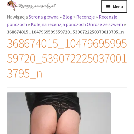
Przejdź
Przejdź
Menu
do
do
Nawigacja
Strona główna
»
Blog
»
Recenzje
»
Recenzje
nawigacji
treści
Rozwiń
Rajstopy
pończoch
»
Kolejna recenzja pończoch Orirose ze szwem
»
menu
368674015_1047969599559720_5390722250370013795_n
potomne
Rajstopy Orirose
368674015_10479695995
Pończochy i
59720_539072225037001
zakolanówki
3795_n
Podkolanówki i
skarpetki
Wszystkie
produkty
Rozwiń
Recenzje
menu