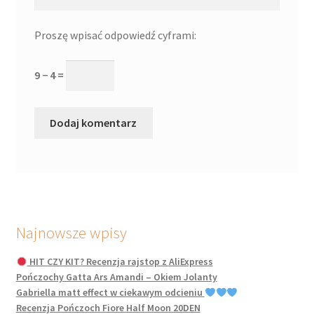
Proszę wpisać odpowiedź cyframi:
9 − 4 =
Najnowsze wpisy
HIT CZY KIT? Recenzja rajstop z AliExpress
Pończochy Gatta Ars Amandi – Okiem Jolanty
Gabriella matt effect w ciekawym odcieniu
Recenzja Pończoch Fiore Half Moon 20DEN