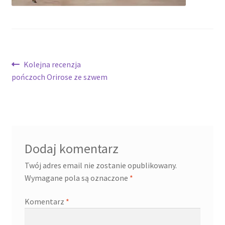
Nawigacja
Poprzedni
Kolejna recenzja
wpis:
pończoch Orirose ze szwem
wpisu
Dodaj komentarz
Twój adres email nie zostanie opublikowany.
Wymagane pola są oznaczone
*
Komentarz
*