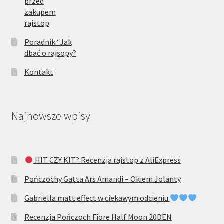
przed
zakupem
rajstop
Poradnik “Jak
dbać o rajsopy?
Kontakt
Najnowsze wpisy
HIT CZY KIT? Recenzja rajstop z AliExpress
Pończochy Gatta Ars Amandi – Okiem Jolanty
Gabriella matt effect w ciekawym odcieniu
Recenzja Pończoch Fiore Half Moon 20DEN