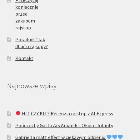
Przeczytaj
koniecznie
przed
zakupem
rajstop
Poradnik “Jak
dbać o rajsopy?
Kontakt
Najnowsze wpisy
HIT CZY KIT? Recenzja rajstop z AliExpress
Pończochy Gatta Ars Amandi – Okiem Jolanty
Gabriella matt effect w ciekawym odcieniu