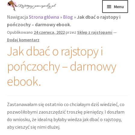
Przejdź
Przejdź
Menu
do
do
Nawigacja
Strona główna
»
Blog
»
Jak dbać o rajstopy i
nawigacji
treści
Rozwiń
Rajstopy
pończochy – darmowy ebook.
menu
Opublikowano
24 czerwca, 2022
przez
Sklep z rajstopami
—
potomne
Rajstopy Orirose
Dodaj komentarz
Jak dbać o rajstopy i
Pończochy i
zakolanówki
pończochy – darmowy
Podkolanówki i
ebook.
skarpetki
Wszystkie
Zastanawałam się ostatnio co chciałaym dziś wiedzieć, co
produkty
pozwoliłobymi zaoszczędzić troszkę pieniędzy. I doszłam
do wniosku, że idealną byłaby wiedza jak dbać o rajstopy,
Rozwiń
Recenzje
aby cieszyć się nimi dlużej.
menu