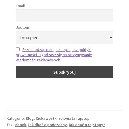
Email
Jestem
Przechodząc dalej, akceptujesz politykę
prywatności i zgadzasz się na otrzymywanie
wiadomości reklamowych.
Kategorie:
Blog
,
Ciekawostki ze świata rajstop
Tagi:
ebook
,
jak dbać o pończochy
,
jak dbać o rajstopy?