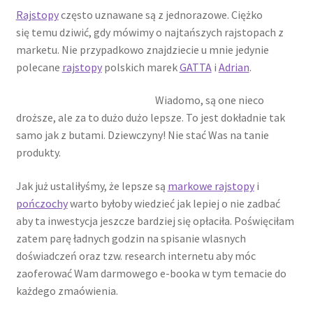
potomne
Rajstopy
często uznawane są z jednorazowe. Ciężko
się temu dziwić, gdy mówimy o najtańszych rajstopach z
marketu. Nie przypadkowo znajdziecie u mnie jedynie
polecane
rajstopy
polskich marek
GATTA
i
Adrian
.
Wiadomo, są one nieco
droższe, ale za to dużo dużo lepsze. To jest dokładnie tak
samo jak z butami. Dziewczyny! Nie stać Was na tanie
produkty.
Jak już ustaliłyśmy, że lepsze są
markowe rajstopy
i
pończochy
warto byłoby wiedzieć jak lepiej o nie zadbać
aby ta inwestycja jeszcze bardziej się opłaciła. Poświęciłam
zatem parę ładnych godzin na spisanie wlasnych
doświadczeń oraz tzw. research internetu aby móc
zaoferować Wam darmowego e-booka w tym temacie do
każdego zmaówienia.