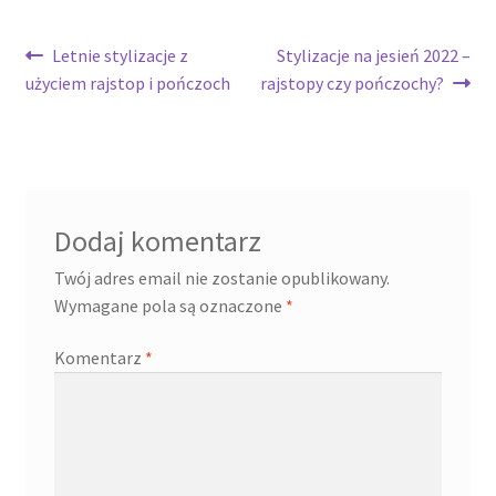
Nawigacja
Poprzedni
Następny
Letnie stylizacje z
Stylizacje na jesień 2022 –
wpis:
wpis:
użyciem rajstop i pończoch
rajstopy czy pończochy?
wpisu
Dodaj komentarz
Twój adres email nie zostanie opublikowany.
Wymagane pola są oznaczone
*
Komentarz
*