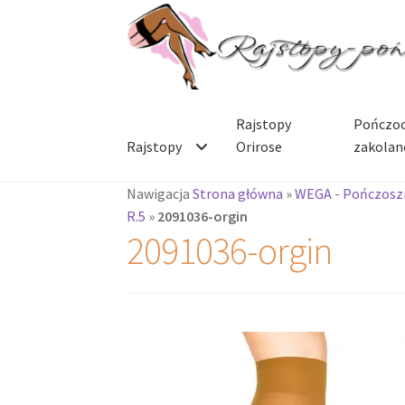
Przejdź
Przejdź
do
do
nawigacji
treści
Rajstopy
Pończoc
Rajstopy
Orirose
zakolan
Nawigacja
Strona główna
»
WEGA - Pończoszn
R.5
»
2091036-orgin
2091036-orgin