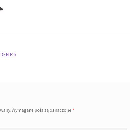
DEN R.5
owany.
Wymagane pola są oznaczone
*