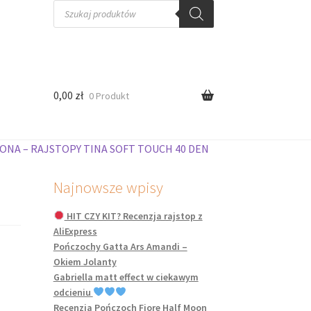
Wyszukiwarka
produktów
0,00
zł
0 Produkt
ONA – RAJSTOPY TINA SOFT TOUCH 40 DEN
Najnowsze wpisy
HIT CZY KIT? Recenzja rajstop z
AliExpress
Pończochy Gatta Ars Amandi –
Okiem Jolanty
Gabriella matt effect w ciekawym
odcieniu
Recenzja Pończoch Fiore Half Moon