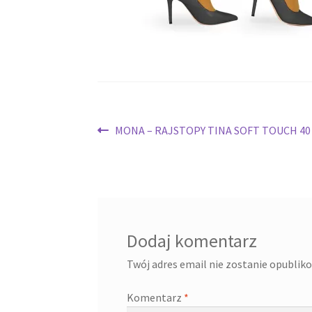
Nawigacja
Poprzedni
MONA – RAJSTOPY TINA SOFT TOUCH 40 
wpis:
wpisu
Dodaj komentarz
Twój adres email nie zostanie opublik
Komentarz
*