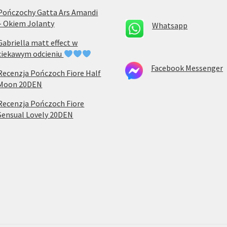
Pończochy Gatta Ars Amandi
– Okiem Jolanty
Whatsapp
Gabriella matt effect w
ciekawym odcieniu
Facebook Messenger
Recenzja Pończoch Fiore Half
Moon 20DEN
Recenzja Pończoch Fiore
Sensual Lovely 20DEN