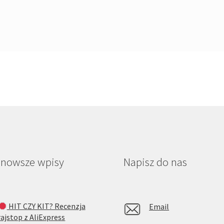
jnowsze wpisy
Napisz do nas
HIT CZY KIT? Recenzja
Email
rajstop z AliExpress