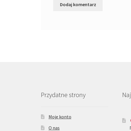
Przydatne strony
Na
Moje konto
O nas