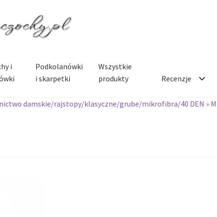
hy i
Podkolanówki
Wszystkie
ówki
i skarpetki
produkty
Recenzje
ictwo damskie/rajstopy/klasyczne/grube/mikrofibra/40 DEN
»
M