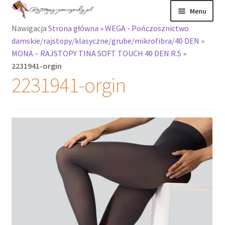
Przejdź
Przejdź
Menu
do
do
Nawigacja
Strona główna
»
WEGA - Pończosznictwo
nawigacji
treści
Rozwiń
Rajstopy
damskie/rajstopy/klasyczne/grube/mikrofibra/40 DEN
»
menu
MONA – RAJSTOPY TINA SOFT TOUCH 40 DEN R.5
»
potomne
Rajstopy Orirose
2231941-orgin
2231941-orgin
Pończochy i
zakolanówki
Podkolanówki i
skarpetki
Wszystkie
produkty
Rozwiń
Recenzje
menu