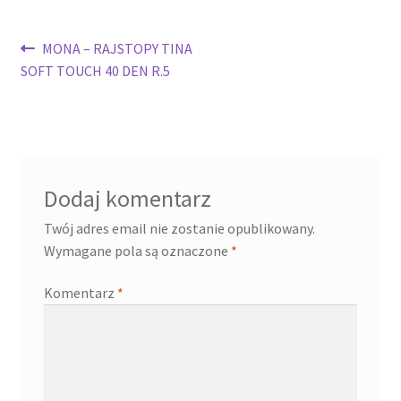
Nawigacja
Poprzedni
MONA – RAJSTOPY TINA
wpis:
SOFT TOUCH 40 DEN R.5
wpisu
Dodaj komentarz
Twój adres email nie zostanie opublikowany.
Wymagane pola są oznaczone
*
Komentarz
*