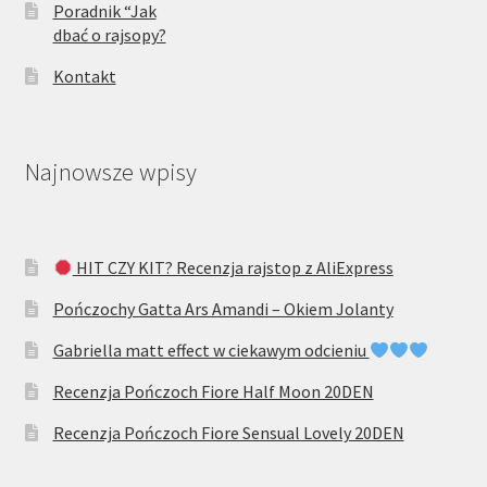
Poradnik “Jak
dbać o rajsopy?
Kontakt
Najnowsze wpisy
HIT CZY KIT? Recenzja rajstop z AliExpress
Pończochy Gatta Ars Amandi – Okiem Jolanty
Gabriella matt effect w ciekawym odcieniu
Recenzja Pończoch Fiore Half Moon 20DEN
Recenzja Pończoch Fiore Sensual Lovely 20DEN