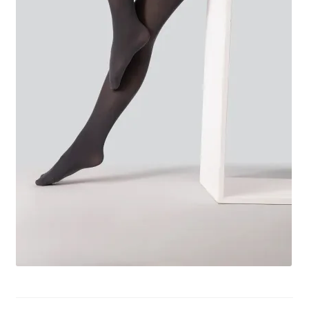
potomne