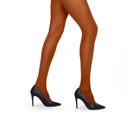
potomne