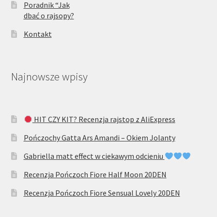
Poradnik “Jak
dbać o rajsopy?
Kontakt
Najnowsze wpisy
HIT CZY KIT? Recenzja rajstop z AliExpress
Pończochy Gatta Ars Amandi – Okiem Jolanty
Gabriella matt effect w ciekawym odcieniu
Recenzja Pończoch Fiore Half Moon 20DEN
Recenzja Pończoch Fiore Sensual Lovely 20DEN