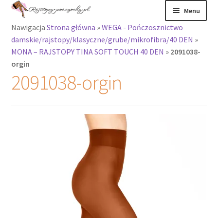
Przejdź
Przejdź
Menu
do
do
Nawigacja
Strona główna
»
WEGA - Pończosznictwo
nawigacji
treści
Rozwiń
Rajstopy
damskie/rajstopy/klasyczne/grube/mikrofibra/40 DEN
»
menu
MONA – RAJSTOPY TINA SOFT TOUCH 40 DEN
»
2091038-
potomne
Rajstopy Orirose
orgin
2091038-orgin
Pończochy i
zakolanówki
Podkolanówki i
skarpetki
Wszystkie
produkty
Rozwiń
Recenzje
menu