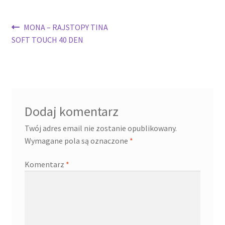
Nawigacja
Poprzedni
MONA – RAJSTOPY TINA
wpis:
SOFT TOUCH 40 DEN
wpisu
Dodaj komentarz
Twój adres email nie zostanie opublikowany.
Wymagane pola są oznaczone
*
Komentarz
*