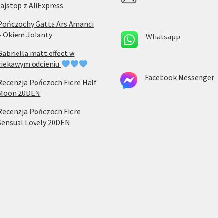
rajstop z AliExpress
Pończochy Gatta Ars Amandi
– Okiem Jolanty
Whatsapp
Gabriella matt effect w
ciekawym odcieniu
Facebook Messenger
Recenzja Pończoch Fiore Half
Moon 20DEN
Recenzja Pończoch Fiore
Sensual Lovely 20DEN