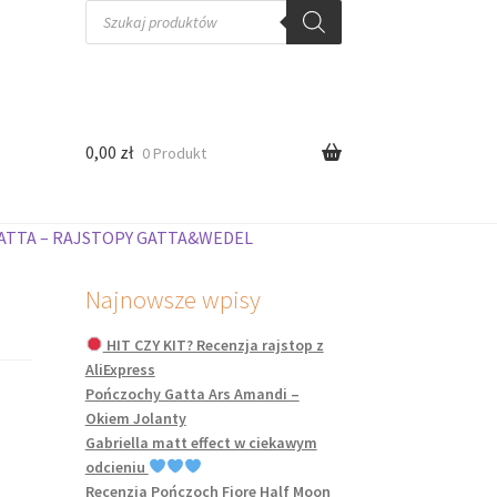
Wyszukiwarka
produktów
0,00
zł
0 Produkt
ATTA – RAJSTOPY GATTA&WEDEL
Najnowsze wpisy
HIT CZY KIT? Recenzja rajstop z
AliExpress
Pończochy Gatta Ars Amandi –
Okiem Jolanty
Gabriella matt effect w ciekawym
odcieniu
Recenzja Pończoch Fiore Half Moon