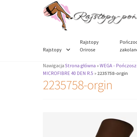
Przejdź
Przejdź
do
do
nawigacji
treści
Rajstopy
Pończoc
Rajstopy
Orirose
zakolan
Nawigacja
Strona główna
»
WEGA - Pończoszn
MICROFIBRE 40 DEN R.5
»
2235758-orgin
2235758-orgin