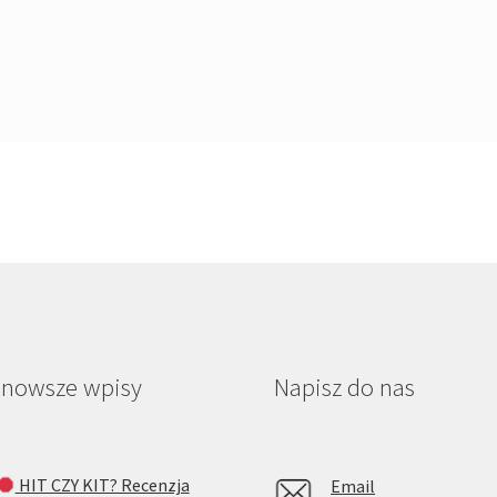
jnowsze wpisy
Napisz do nas
HIT CZY KIT? Recenzja
Email