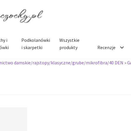
hy i
Podkolanówki
Wszystkie
ówki
i skarpetki
produkty
Recenzje
ictwo damskie/rajstopy/klasyczne/grube/mikrofibra/40 DEN
»
G