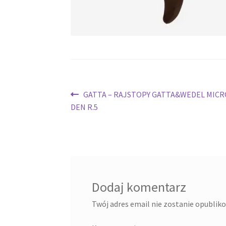
Nawigacja
Poprzedni
GATTA – RAJSTOPY GATTA&WEDEL MICR
wpis:
DEN R.5
wpisu
Dodaj komentarz
Twój adres email nie zostanie opublik