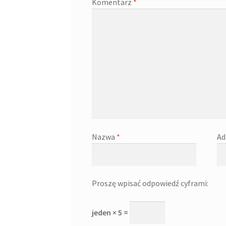
Komentarz
*
Nazwa
*
Ad
Proszę wpisać odpowiedź cyframi:
jeden × 5 =