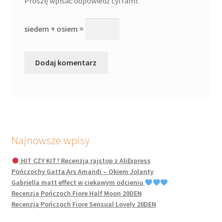
Proszę wpisać odpowiedź cyframi:
siedem + osiem =
Najnowsze wpisy
HIT CZY KIT? Recenzja rajstop z AliExpress
Pończochy Gatta Ars Amandi – Okiem Jolanty
Gabriella matt effect w ciekawym odcieniu
Recenzja Pończoch Fiore Half Moon 20DEN
Recenzja Pończoch Fiore Sensual Lovely 20DEN