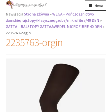
Przejdź
Przejdź
Menu
do
do
Nawigacja
Strona główna
»
WEGA - Pończosznictwo
nawigacji
treści
Rozwiń
Rajstopy
damskie/rajstopy/klasyczne/grube/mikrofibra/40 DEN
»
menu
GATTA – RAJSTOPY GATTA&WEDEL MICROFIBRE 40 DEN
»
potomne
Rajstopy Orirose
2235763-orgin
2235763-orgin
Pończochy i
zakolanówki
Podkolanówki i
skarpetki
Wszystkie
produkty
Rozwiń
Recenzje
menu