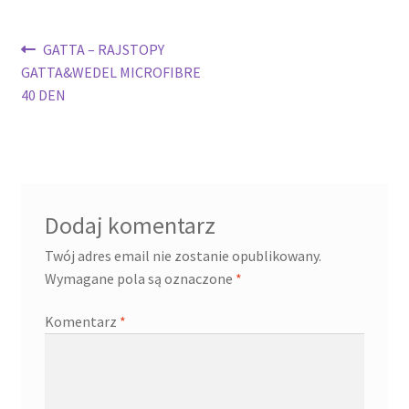
Nawigacja
Poprzedni
GATTA – RAJSTOPY
wpis:
GATTA&WEDEL MICROFIBRE
wpisu
40 DEN
Dodaj komentarz
Twój adres email nie zostanie opublikowany.
Wymagane pola są oznaczone
*
Komentarz
*