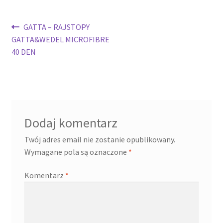
Nawigacja
Poprzedni
GATTA – RAJSTOPY
wpis:
GATTA&WEDEL MICROFIBRE
wpisu
40 DEN
Dodaj komentarz
Twój adres email nie zostanie opublikowany.
Wymagane pola są oznaczone
*
Komentarz
*