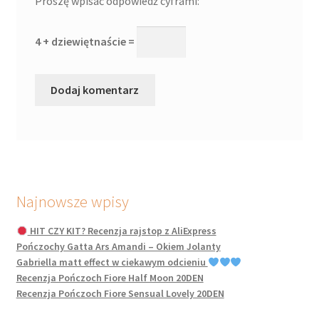
Proszę wpisać odpowiedź cyframi:
4 + dziewiętnaście =
Najnowsze wpisy
HIT CZY KIT? Recenzja rajstop z AliExpress
Pończochy Gatta Ars Amandi – Okiem Jolanty
Gabriella matt effect w ciekawym odcieniu
Recenzja Pończoch Fiore Half Moon 20DEN
Recenzja Pończoch Fiore Sensual Lovely 20DEN