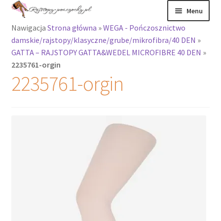
Przejdź
Przejdź
Menu
do
do
Nawigacja
Strona główna
»
WEGA - Pończosznictwo
nawigacji
treści
Rozwiń
Rajstopy
damskie/rajstopy/klasyczne/grube/mikrofibra/40 DEN
»
menu
GATTA – RAJSTOPY GATTA&WEDEL MICROFIBRE 40 DEN
»
potomne
Rajstopy Orirose
2235761-orgin
2235761-orgin
Pończochy i
zakolanówki
Podkolanówki i
skarpetki
Wszystkie
produkty
Rozwiń
Recenzje
menu