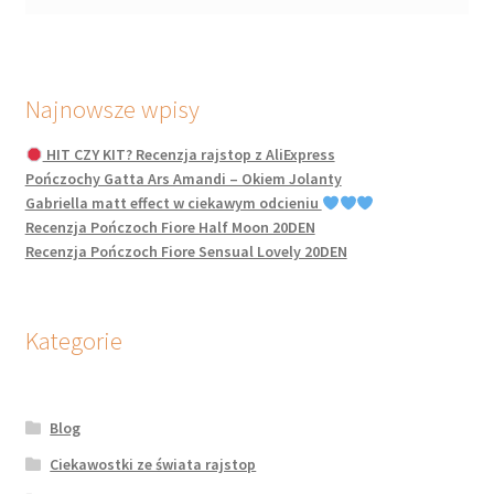
Najnowsze wpisy
HIT CZY KIT? Recenzja rajstop z AliExpress
Pończochy Gatta Ars Amandi – Okiem Jolanty
Gabriella matt effect w ciekawym odcieniu
Recenzja Pończoch Fiore Half Moon 20DEN
Recenzja Pończoch Fiore Sensual Lovely 20DEN
Kategorie
Blog
Ciekawostki ze świata rajstop