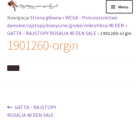
Przejdź
Przejdź
Menu
do
do
Nawigacja
Strona główna
»
WEGA - Pończosznictwo
nawigacji
treści
Rozwiń
Rajstopy
damskie/rajstopy/klasyczne/grube/mikrofibra/40 DEN
»
menu
GATTA – RAJSTOPY ROSALIA 40 DEN SALE
»
1901260-orgin
potomne
Rajstopy Orirose
1901260-orgin
Pończochy i
zakolanówki
Podkolanówki i
skarpetki
Wszystkie
Nawigacja
Poprzedni
GATTA – RAJSTOPY
produkty
wpis:
ROSALIA 40 DEN SALE
wpisu
Rozwiń
Recenzje
menu