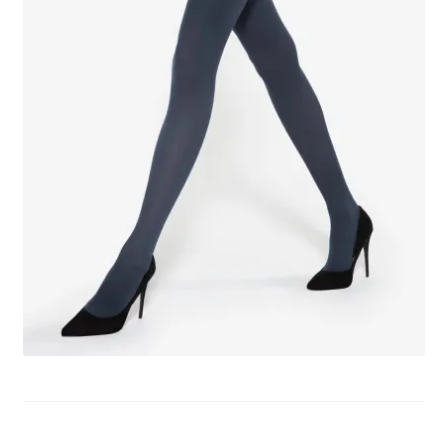
potomne