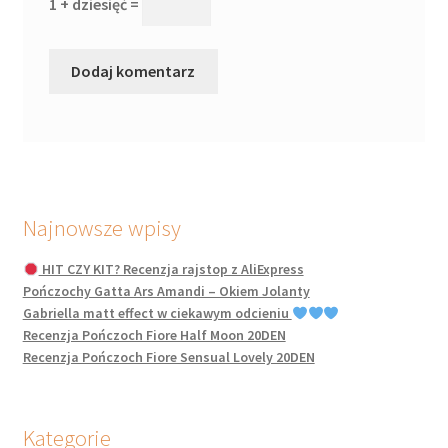
1 + dziesięć =
Najnowsze wpisy
HIT CZY KIT? Recenzja rajstop z AliExpress
Pończochy Gatta Ars Amandi – Okiem Jolanty
Gabriella matt effect w ciekawym odcieniu
Recenzja Pończoch Fiore Half Moon 20DEN
Recenzja Pończoch Fiore Sensual Lovely 20DEN
Kategorie