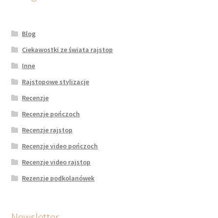
Blog
Ciekawostki ze świata rajstop
Inne
Rajstopowe stylizacje
Recenzje
Recenzje pończoch
Recenzje rajstop
Recenzje video pończoch
Recenzje video rajstop
Rezenzje podkolanówek
Newsletter