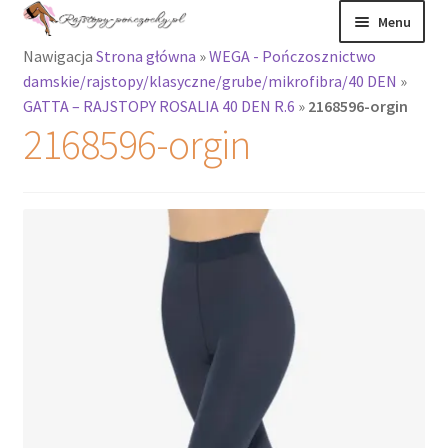
Przejdź
Przejdź
Menu
do
do
Nawigacja
Strona główna
»
WEGA - Pończosznictwo
nawigacji
treści
Rozwiń
Rajstopy
damskie/rajstopy/klasyczne/grube/mikrofibra/40 DEN
»
menu
GATTA – RAJSTOPY ROSALIA 40 DEN R.6
»
2168596-orgin
potomne
Rajstopy Orirose
2168596-orgin
Pończochy i
zakolanówki
Podkolanówki i
skarpetki
Wszystkie
produkty
Rozwiń
Recenzje
menu