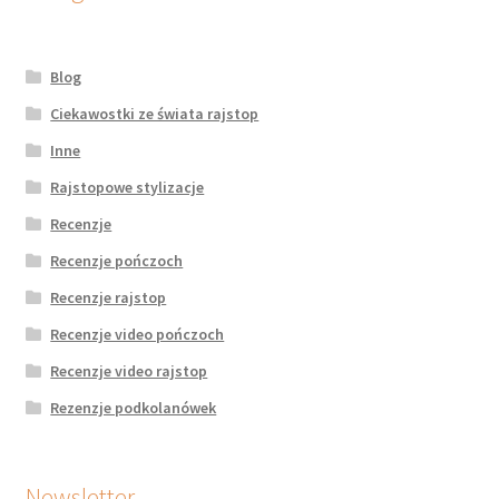
Blog
Ciekawostki ze świata rajstop
Inne
Rajstopowe stylizacje
Recenzje
Recenzje pończoch
Recenzje rajstop
Recenzje video pończoch
Recenzje video rajstop
Rezenzje podkolanówek
Newsletter