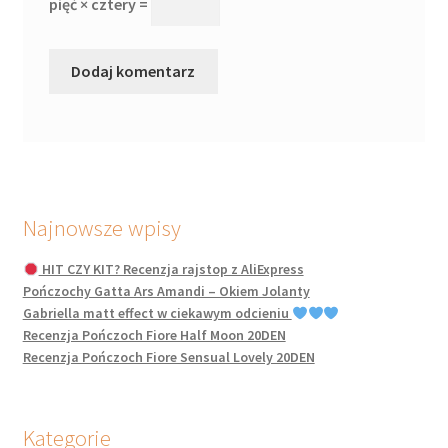
pięć × cztery =
Najnowsze wpisy
HIT CZY KIT? Recenzja rajstop z AliExpress
Pończochy Gatta Ars Amandi – Okiem Jolanty
Gabriella matt effect w ciekawym odcieniu
Recenzja Pończoch Fiore Half Moon 20DEN
Recenzja Pończoch Fiore Sensual Lovely 20DEN
Kategorie