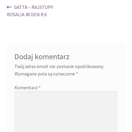
Nawigacja
Poprzedni
GATTA – RAJSTOPY
wpis:
ROSALIA 40 DEN R.6
wpisu
Dodaj komentarz
Twój adres email nie zostanie opublikowany.
Wymagane pola są oznaczone
*
Komentarz
*