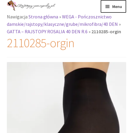
Przejdź
Przejdź
Menu
do
do
Nawigacja
Strona główna
»
WEGA - Pończosznictwo
nawigacji
treści
Rozwiń
Rajstopy
damskie/rajstopy/klasyczne/grube/mikrofibra/40 DEN
»
menu
GATTA – RAJSTOPY ROSALIA 40 DEN R.6
»
2110285-orgin
potomne
Rajstopy Orirose
2110285-orgin
Pończochy i
zakolanówki
Podkolanówki i
skarpetki
Wszystkie
produkty
Rozwiń
Recenzje
menu