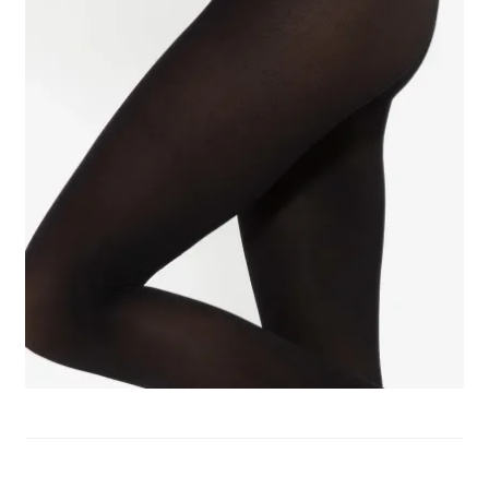
potomne