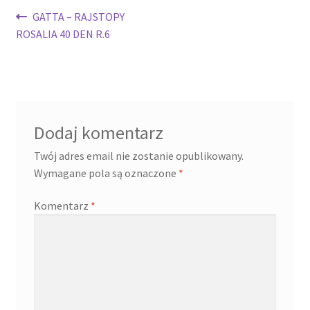
Nawigacja
Poprzedni
GATTA – RAJSTOPY
wpis:
ROSALIA 40 DEN R.6
wpisu
Dodaj komentarz
Twój adres email nie zostanie opublikowany.
Wymagane pola są oznaczone
*
Komentarz
*