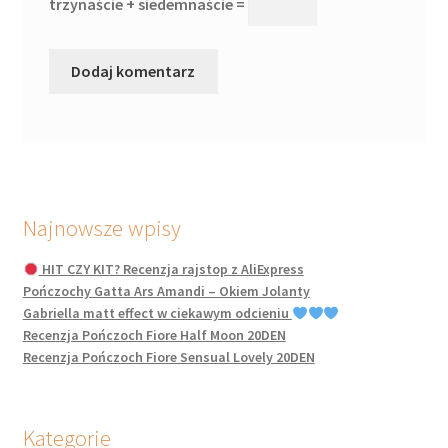
trzynaście + siedemnaście =
Najnowsze wpisy
HIT CZY KIT? Recenzja rajstop z AliExpress
Pończochy Gatta Ars Amandi – Okiem Jolanty
Gabriella matt effect w ciekawym odcieniu
Recenzja Pończoch Fiore Half Moon 20DEN
Recenzja Pończoch Fiore Sensual Lovely 20DEN
Kategorie