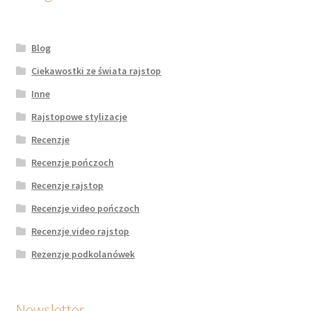
Blog
Ciekawostki ze świata rajstop
Inne
Rajstopowe stylizacje
Recenzje
Recenzje pończoch
Recenzje rajstop
Recenzje video pończoch
Recenzje video rajstop
Rezenzje podkolanówek
Newsletter