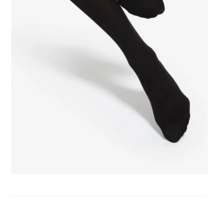
potomne