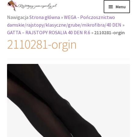
Przejdź
Przejdź
Menu
do
do
Nawigacja
Strona główna
»
WEGA - Pończosznictwo
nawigacji
treści
Rozwiń
Rajstopy
damskie/rajstopy/klasyczne/grube/mikrofibra/40 DEN
»
menu
GATTA – RAJSTOPY ROSALIA 40 DEN R.6
»
2110281-orgin
potomne
Rajstopy Orirose
2110281-orgin
Pończochy i
zakolanówki
Podkolanówki i
skarpetki
Wszystkie
produkty
Rozwiń
Recenzje
menu