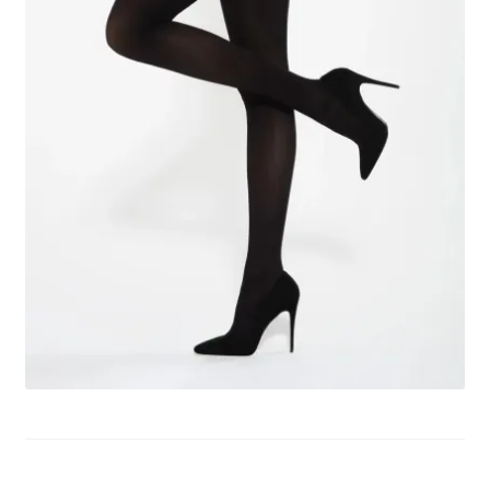
potomne