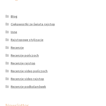
Blog
Ciekawostki ze świata rajstop
Inne
Rajstopowe stylizacje
Recenzje
Recenzje pończoch
Recenzje rajstop
Recenzje video pończoch
Recenzje video rajstop
Rezenzje podkolanówek
Newsletter