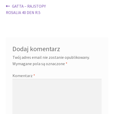
Nawigacja
Poprzedni
GATTA – RAJSTOPY
wpis:
ROSALIA 40 DEN R.5
wpisu
Dodaj komentarz
Twój adres email nie zostanie opublikowany.
Wymagane pola są oznaczone
*
Komentarz
*