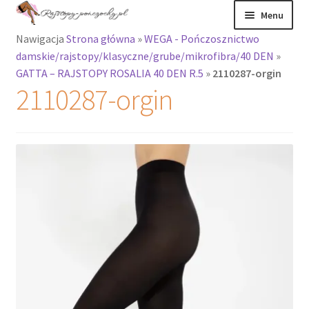
Przejdź
Przejdź
Menu
do
do
Nawigacja
Strona główna
»
WEGA - Pończosznictwo
nawigacji
treści
Rozwiń
Rajstopy
damskie/rajstopy/klasyczne/grube/mikrofibra/40 DEN
»
menu
GATTA – RAJSTOPY ROSALIA 40 DEN R.5
»
2110287-orgin
potomne
Rajstopy Orirose
2110287-orgin
Pończochy i
zakolanówki
Podkolanówki i
skarpetki
Wszystkie
produkty
Rozwiń
Recenzje
menu