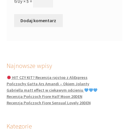
trzy × 5 =
Najnowsze wpisy
HIT CZY KIT? Recenzja rajstop z AliExpress
Pończochy Gatta Ars Amandi – Okiem Jolanty
Gabriella matt effect w ciekawym odcieniu
Recenzja Pończoch Fiore Half Moon 20DEN
Recenzja Pończoch Fiore Sensual Lovely 20DEN
Kategorie