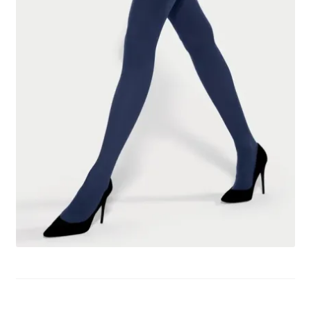
potomne