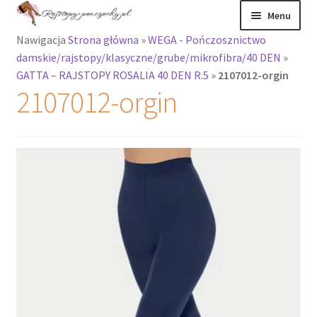
Przejdź
Przejdź
Menu
do
do
Nawigacja
Strona główna
»
WEGA - Pończosznictwo
nawigacji
treści
Rozwiń
Rajstopy
damskie/rajstopy/klasyczne/grube/mikrofibra/40 DEN
»
menu
GATTA – RAJSTOPY ROSALIA 40 DEN R.5
»
2107012-orgin
potomne
Rajstopy Orirose
2107012-orgin
Pończochy i
zakolanówki
Podkolanówki i
skarpetki
Wszystkie
produkty
Rozwiń
Recenzje
menu