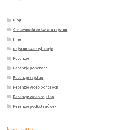
Blog
Ciekawostki ze świata rajstop
Inne
Rajstopowe stylizacje
Recenzje
Recenzje pończoch
Recenzje rajstop
Recenzje video pończoch
Recenzje video rajstop
Rezenzje podkolanówek
Newsletter