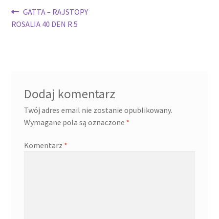
Nawigacja
Poprzedni
GATTA – RAJSTOPY
wpis:
ROSALIA 40 DEN R.5
wpisu
Dodaj komentarz
Twój adres email nie zostanie opublikowany.
Wymagane pola są oznaczone
*
Komentarz
*