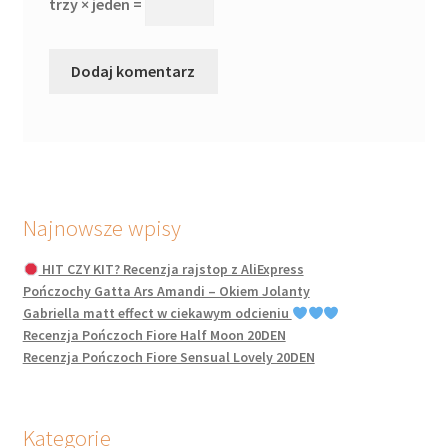
trzy × jeden =
Najnowsze wpisy
HIT CZY KIT? Recenzja rajstop z AliExpress
Pończochy Gatta Ars Amandi – Okiem Jolanty
Gabriella matt effect w ciekawym odcieniu
Recenzja Pończoch Fiore Half Moon 20DEN
Recenzja Pończoch Fiore Sensual Lovely 20DEN
Kategorie