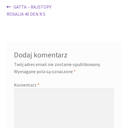
Nawigacja
Poprzedni
GATTA – RAJSTOPY
wpis:
ROSALIA 40 DEN R.5
wpisu
Dodaj komentarz
Twój adres email nie zostanie opublikowany.
Wymagane pola są oznaczone
*
Komentarz
*