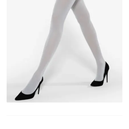
potomne