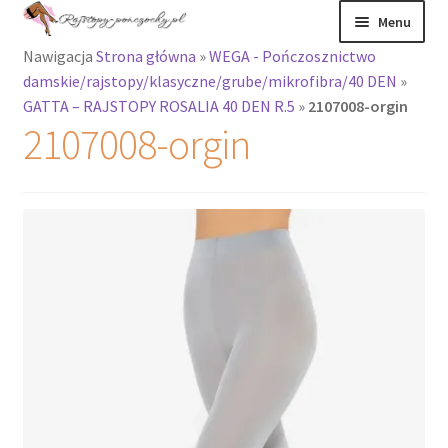
Przejdź
Przejdź
Menu
do
do
Nawigacja
Strona główna
»
WEGA - Pończosznictwo
nawigacji
treści
Rozwiń
Rajstopy
damskie/rajstopy/klasyczne/grube/mikrofibra/40 DEN
»
menu
GATTA – RAJSTOPY ROSALIA 40 DEN R.5
»
2107008-orgin
potomne
Rajstopy Orirose
2107008-orgin
Pończochy i
zakolanówki
Podkolanówki i
skarpetki
Wszystkie
produkty
Rozwiń
Recenzje
menu