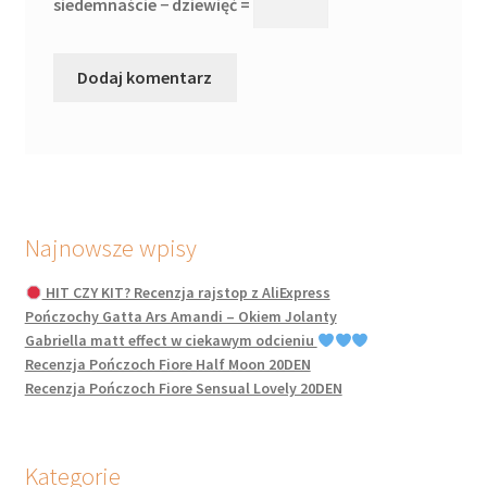
siedemnaście − dziewięć =
Najnowsze wpisy
HIT CZY KIT? Recenzja rajstop z AliExpress
Pończochy Gatta Ars Amandi – Okiem Jolanty
Gabriella matt effect w ciekawym odcieniu
Recenzja Pończoch Fiore Half Moon 20DEN
Recenzja Pończoch Fiore Sensual Lovely 20DEN
Kategorie