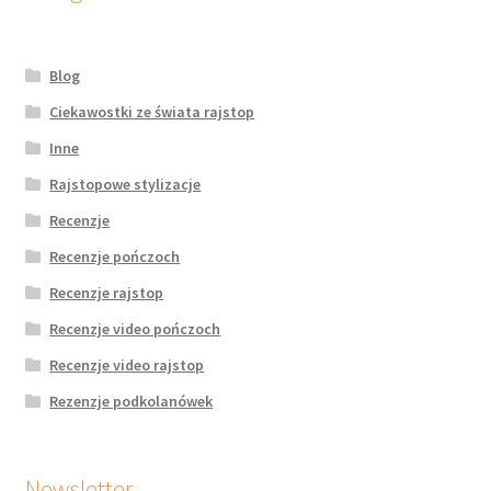
Blog
Ciekawostki ze świata rajstop
Inne
Rajstopowe stylizacje
Recenzje
Recenzje pończoch
Recenzje rajstop
Recenzje video pończoch
Recenzje video rajstop
Rezenzje podkolanówek
Newsletter