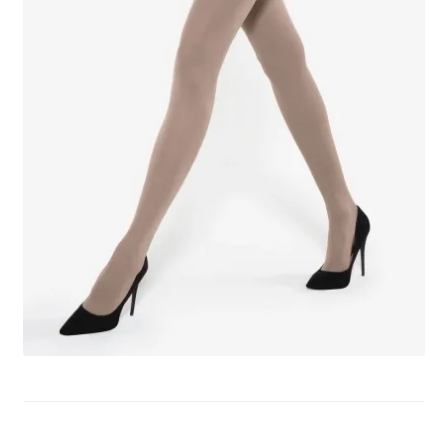
potomne