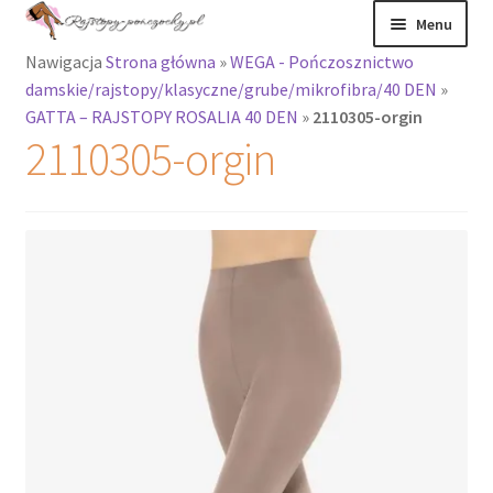
Przejdź
Przejdź
Menu
do
do
Nawigacja
Strona główna
»
WEGA - Pończosznictwo
nawigacji
treści
Rozwiń
Rajstopy
damskie/rajstopy/klasyczne/grube/mikrofibra/40 DEN
»
menu
GATTA – RAJSTOPY ROSALIA 40 DEN
»
2110305-orgin
potomne
Rajstopy Orirose
2110305-orgin
Pończochy i
zakolanówki
Podkolanówki i
skarpetki
Wszystkie
produkty
Rozwiń
Recenzje
menu