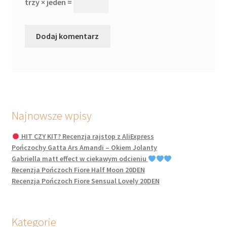
trzy × jeden =
Najnowsze wpisy
HIT CZY KIT? Recenzja rajstop z AliExpress
Pończochy Gatta Ars Amandi – Okiem Jolanty
Gabriella matt effect w ciekawym odcieniu
Recenzja Pończoch Fiore Half Moon 20DEN
Recenzja Pończoch Fiore Sensual Lovely 20DEN
Kategorie