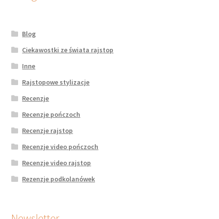
Blog
Ciekawostki ze świata rajstop
Inne
Rajstopowe stylizacje
Recenzje
Recenzje pończoch
Recenzje rajstop
Recenzje video pończoch
Recenzje video rajstop
Rezenzje podkolanówek
Newsletter