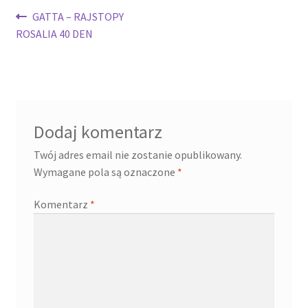
Nawigacja
Poprzedni
GATTA – RAJSTOPY
wpis:
ROSALIA 40 DEN
wpisu
Dodaj komentarz
Twój adres email nie zostanie opublikowany.
Wymagane pola są oznaczone
*
Komentarz
*