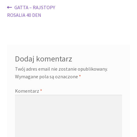
Nawigacja
Poprzedni
GATTA – RAJSTOPY
wpis:
ROSALIA 40 DEN
wpisu
Dodaj komentarz
Twój adres email nie zostanie opublikowany.
Wymagane pola są oznaczone
*
Komentarz
*