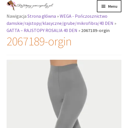
Przejdź
Przejdź
Menu
do
do
Nawigacja
Strona główna
»
WEGA - Pończosznictwo
nawigacji
treści
Rozwiń
Rajstopy
damskie/rajstopy/klasyczne/grube/mikrofibra/40 DEN
»
menu
GATTA – RAJSTOPY ROSALIA 40 DEN
»
2067189-orgin
potomne
Rajstopy Orirose
2067189-orgin
Pończochy i
zakolanówki
Podkolanówki i
skarpetki
Wszystkie
produkty
Rozwiń
Recenzje
menu