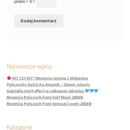
jeden × 4 =
Najnowsze wpisy
HIT CZY KIT? Recenzja rajstop z AliExpress
Pończochy Gatta Ars Amandi – Okiem Jolanty
Gabriella matt effect w ciekawym odcieniu
Recenzja Pończoch Fiore Half Moon 20DEN
Recenzja Pończoch Fiore Sensual Lovely 20DEN
Kategorie