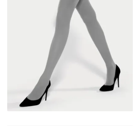
potomne