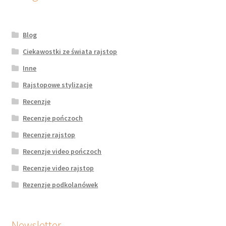
Blog
Ciekawostki ze świata rajstop
Inne
Rajstopowe stylizacje
Recenzje
Recenzje pończoch
Recenzje rajstop
Recenzje video pończoch
Recenzje video rajstop
Rezenzje podkolanówek
Newsletter