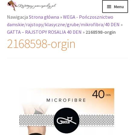
Przejdź
Przejdź
Menu
do
do
Nawigacja
Strona główna
»
WEGA - Pończosznictwo
nawigacji
treści
Rozwiń
Rajstopy
damskie/rajstopy/klasyczne/grube/mikrofibra/40 DEN
»
menu
GATTA – RAJSTOPY ROSALIA 40 DEN
»
2168598-orgin
potomne
Rajstopy Orirose
2168598-orgin
Pończochy i
zakolanówki
Podkolanówki i
skarpetki
Wszystkie
produkty
Rozwiń
Recenzje
menu