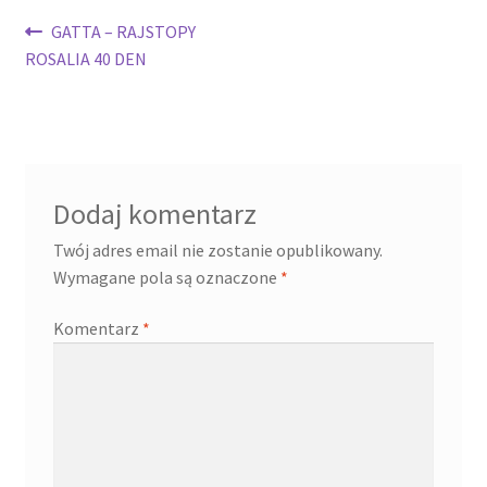
Nawigacja
Poprzedni
GATTA – RAJSTOPY
wpis:
ROSALIA 40 DEN
wpisu
Dodaj komentarz
Twój adres email nie zostanie opublikowany.
Wymagane pola są oznaczone
*
Komentarz
*