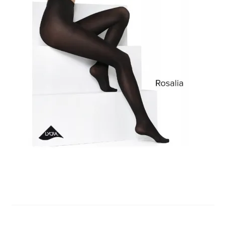
potomne