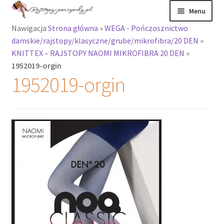
Przejdź
Przejdź
Menu
do
do
Nawigacja
Strona główna
»
WEGA - Pończosznictwo
nawigacji
treści
Rozwiń
Rajstopy
damskie/rajstopy/klasyczne/grube/mikrofibra/20 DEN
»
menu
KNITTEX – RAJSTOPY NAOMI MIKROFIBRA 20 DEN
»
potomne
Rajstopy Orirose
1952019-orgin
1952019-orgin
Pończochy i
zakolanówki
Podkolanówki i
skarpetki
Wszystkie
produkty
Rozwiń
Recenzje
menu