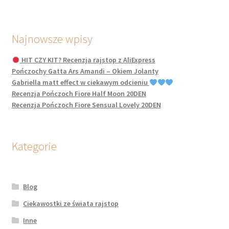
Najnowsze wpisy
HIT CZY KIT? Recenzja rajstop z AliExpress
Pończochy Gatta Ars Amandi – Okiem Jolanty
Gabriella matt effect w ciekawym odcieniu
Recenzja Pończoch Fiore Half Moon 20DEN
Recenzja Pończoch Fiore Sensual Lovely 20DEN
Kategorie
Blog
Ciekawostki ze świata rajstop
Inne