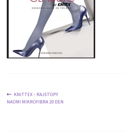
potomne
Nawigacja
Poprzedni
KNITTEX – RAJSTOPY
wpis:
NAOMI MIKROFIBRA 20 DEN
wpisu