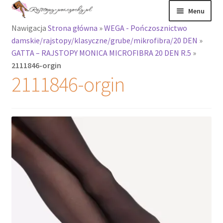
Przejdź
Przejdź
Menu
do
do
Nawigacja
Strona główna
»
WEGA - Pończosznictwo
nawigacji
treści
Rozwiń
Rajstopy
damskie/rajstopy/klasyczne/grube/mikrofibra/20 DEN
»
menu
GATTA – RAJSTOPY MONICA MICROFIBRA 20 DEN R.5
»
potomne
Rajstopy Orirose
2111846-orgin
2111846-orgin
Pończochy i
zakolanówki
Podkolanówki i
skarpetki
Wszystkie
produkty
Rozwiń
Recenzje
menu