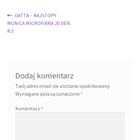
Nawigacja
Poprzedni
GATTA – RAJSTOPY
wpis:
MONICA MICROFIBRA 20 DEN
wpisu
R.5
Dodaj komentarz
Twój adres email nie zostanie opublikowany.
Wymagane pola są oznaczone
*
Komentarz
*