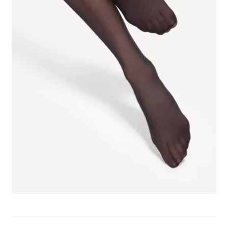
potomne