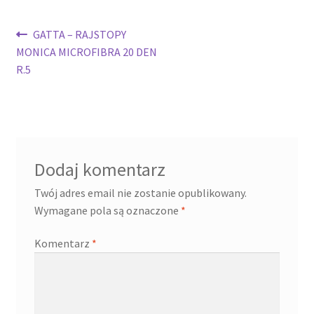
Nawigacja
Poprzedni
GATTA – RAJSTOPY
wpis:
MONICA MICROFIBRA 20 DEN
wpisu
R.5
Dodaj komentarz
Twój adres email nie zostanie opublikowany.
Wymagane pola są oznaczone
*
Komentarz
*