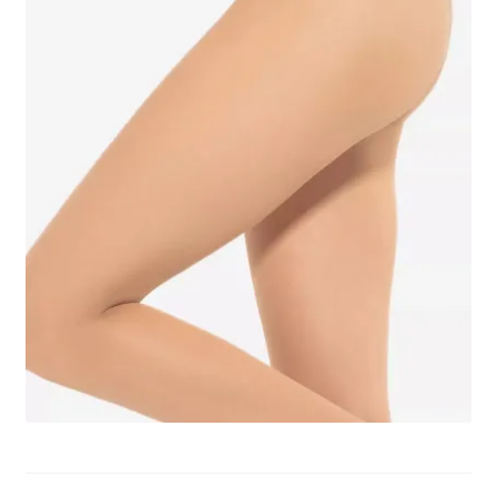
potomne