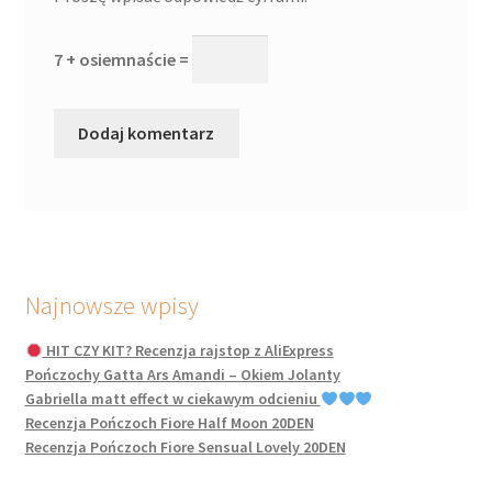
7 + osiemnaście =
Najnowsze wpisy
HIT CZY KIT? Recenzja rajstop z AliExpress
Pończochy Gatta Ars Amandi – Okiem Jolanty
Gabriella matt effect w ciekawym odcieniu
Recenzja Pończoch Fiore Half Moon 20DEN
Recenzja Pończoch Fiore Sensual Lovely 20DEN