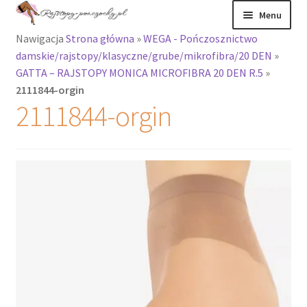
Przejdź
Przejdź
Menu
do
do
Nawigacja
Strona główna
»
WEGA - Pończosznictwo
nawigacji
treści
Rozwiń
Rajstopy
damskie/rajstopy/klasyczne/grube/mikrofibra/20 DEN
»
menu
GATTA – RAJSTOPY MONICA MICROFIBRA 20 DEN R.5
»
potomne
Rajstopy Orirose
2111844-orgin
2111844-orgin
Pończochy i
zakolanówki
Podkolanówki i
skarpetki
Wszystkie
produkty
Rozwiń
Recenzje
menu