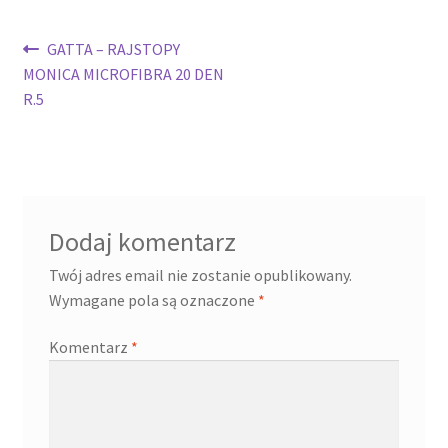
Nawigacja
Poprzedni
GATTA – RAJSTOPY
wpis:
MONICA MICROFIBRA 20 DEN
wpisu
R.5
Dodaj komentarz
Twój adres email nie zostanie opublikowany.
Wymagane pola są oznaczone
*
Komentarz
*