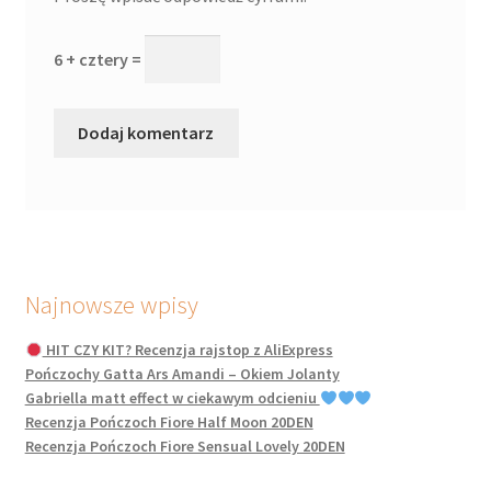
6 + cztery =
Najnowsze wpisy
HIT CZY KIT? Recenzja rajstop z AliExpress
Pończochy Gatta Ars Amandi – Okiem Jolanty
Gabriella matt effect w ciekawym odcieniu
Recenzja Pończoch Fiore Half Moon 20DEN
Recenzja Pończoch Fiore Sensual Lovely 20DEN