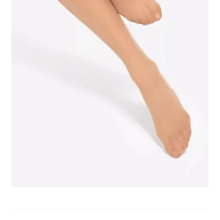
potomne