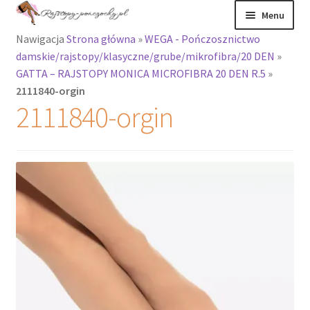
Przejdź
Przejdź
Menu
do
do
Nawigacja
Strona główna
»
WEGA - Pończosznictwo
nawigacji
treści
Rozwiń
Rajstopy
damskie/rajstopy/klasyczne/grube/mikrofibra/20 DEN
»
menu
GATTA – RAJSTOPY MONICA MICROFIBRA 20 DEN R.5
»
potomne
Rajstopy Orirose
2111840-orgin
2111840-orgin
Pończochy i
zakolanówki
Podkolanówki i
skarpetki
Wszystkie
produkty
Rozwiń
Recenzje
menu