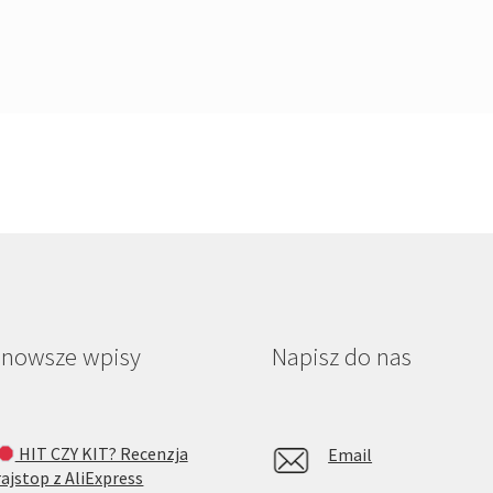
jnowsze wpisy
Napisz do nas
HIT CZY KIT? Recenzja
Email
rajstop z AliExpress