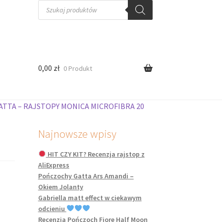
Wyszukiwarka
produktów
0,00
zł
0 Produkt
ATTA – RAJSTOPY MONICA MICROFIBRA 20
Najnowsze wpisy
HIT CZY KIT? Recenzja rajstop z
AliExpress
Pończochy Gatta Ars Amandi –
Okiem Jolanty
Gabriella matt effect w ciekawym
odcieniu
Recenzja Pończoch Fiore Half Moon