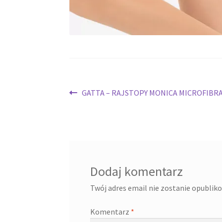
Nawigacja
Poprzedni
GATTA – RAJSTOPY MONICA MICROFIBRA
wpis:
wpisu
Dodaj komentarz
Twój adres email nie zostanie opublik
Komentarz
*