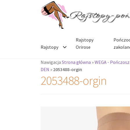
Przejdź
Przejdź
do
do
nawigacji
treści
Rajstopy
Pończoc
Rajstopy
Orirose
zakolan
Nawigacja
Strona główna
»
WEGA - Pończoszn
DEN
»
2053488-orgin
2053488-orgin