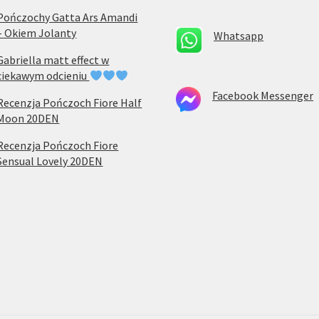
Pończochy Gatta Ars Amandi
– Okiem Jolanty
Whatsapp
Gabriella matt effect w
ciekawym odcieniu
Facebook Messenger
Recenzja Pończoch Fiore Half
Moon 20DEN
Recenzja Pończoch Fiore
Sensual Lovely 20DEN