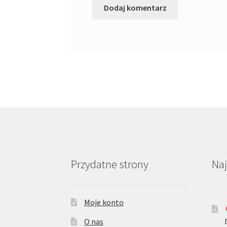
Przydatne strony
Na
Moje konto
O nas