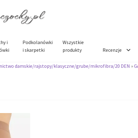
hy i
Podkolanówki
Wszystkie
ówki
i skarpetki
produkty
Recenzje
ictwo damskie/rajstopy/klasyczne/grube/mikrofibra/20 DEN
»
G