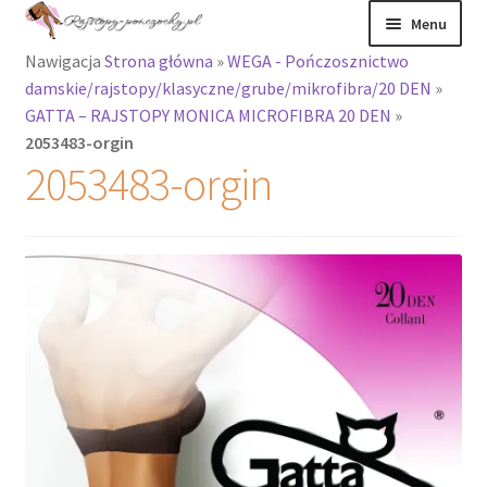
Przejdź
Przejdź
Menu
do
do
Nawigacja
Strona główna
»
WEGA - Pończosznictwo
nawigacji
treści
Rozwiń
Rajstopy
damskie/rajstopy/klasyczne/grube/mikrofibra/20 DEN
»
menu
GATTA – RAJSTOPY MONICA MICROFIBRA 20 DEN
»
potomne
Rajstopy Orirose
2053483-orgin
2053483-orgin
Pończochy i
zakolanówki
Podkolanówki i
skarpetki
Wszystkie
produkty
Rozwiń
Recenzje
menu