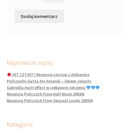
Najnowsze wpisy
HIT CZY KIT? Recenzja rajstop z AliExpress
Pończochy Gatta Ars Amandi – Okiem Jolanty
Gabriella matt effect w ciekawym odcieniu
Recenzja Pończoch Fiore Half Moon 20DEN
Recenzja Pończoch Fiore Sensual Lovely 20DEN
Kategorie