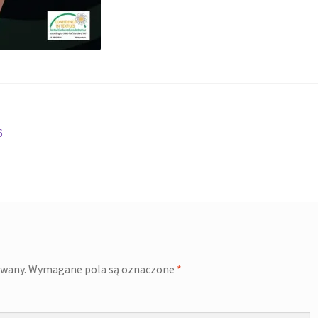
6
owany.
Wymagane pola są oznaczone
*