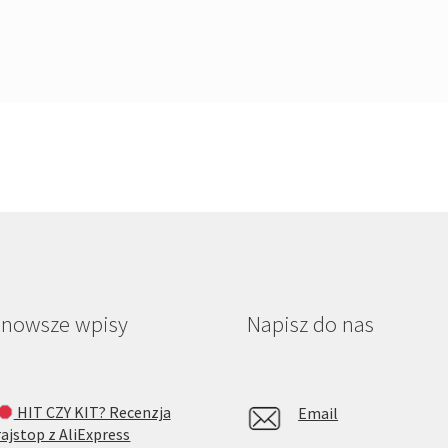
jnowsze wpisy
Napisz do nas
HIT CZY KIT? Recenzja
Email
rajstop z AliExpress