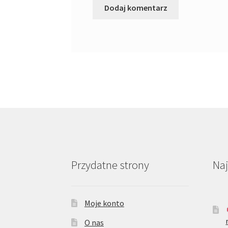
Przydatne strony
Na
Moje konto
O nas