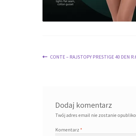
Nawigacja
Poprzedni
CONTE – RAJSTOPY PRESTIGE 40 DEN R.
wpis:
wpisu
Dodaj komentarz
Twój adres email nie zostanie opublik
Komentarz
*