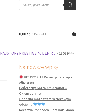
Wyszukiwarka
produktów
0,00
zł
0 Produkt
 RAJSTOPY PRESTIGE 40 DEN R.6
»
2303944-
Najnowsze wpisy
HIT CZY KIT? Recenzja rajstop z
AliExpress
Pończochy Gatta Ars Amandi –
Okiem Jolanty
Gabriella matt effect w ciekawym
odcieniu
Recenzja Pończoch Fiore Half Moon