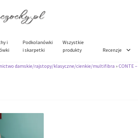
hy i
Podkolanówki
Wszystkie
ówki
i skarpetki
produkty
Recenzje
ictwo damskie/rajstopy/klasyczne/cienkie/multifibra
»
CONTE –