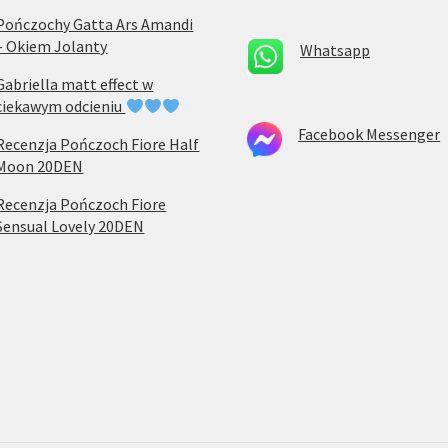
Pończochy Gatta Ars Amandi
– Okiem Jolanty
Whatsapp
Gabriella matt effect w
ciekawym odcieniu
Facebook Messenger
Recenzja Pończoch Fiore Half
Moon 20DEN
Recenzja Pończoch Fiore
Sensual Lovely 20DEN