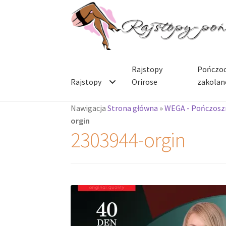
Przejdź
Przejdź
do
do
nawigacji
treści
Rajstopy
Pończoc
Rajstopy
Orirose
zakolan
Nawigacja
Strona główna
»
WEGA - Pończoszn
orgin
2303944-orgin