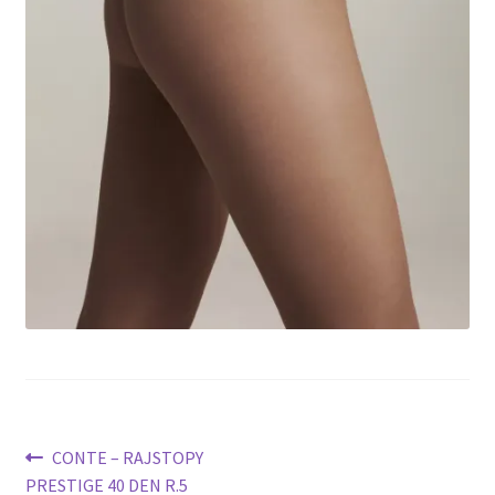
potomne
Nawigacja
Poprzedni
CONTE – RAJSTOPY
wpis:
PRESTIGE 40 DEN R.5