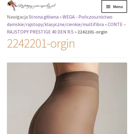
Przejdź
Przejdź
Menu
do
do
Nawigacja
Strona główna
»
WEGA - Pończosznictwo
nawigacji
treści
Rozwiń
Rajstopy
damskie/rajstopy/klasyczne/cienkie/multifibra
»
CONTE –
menu
RAJSTOPY PRESTIGE 40 DEN R.5
»
2242201-orgin
potomne
Rajstopy Orirose
2242201-orgin
Pończochy i
zakolanówki
Podkolanówki i
skarpetki
Wszystkie
produkty
Rozwiń
Recenzje
menu