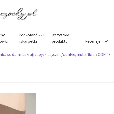
hy i
Podkolanówki
Wszystkie
ówki
i skarpetki
produkty
Recenzje
ictwo damskie/rajstopy/klasyczne/cienkie/multifibra
»
CONTE –