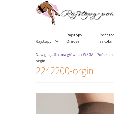
Przejdź
Przejdź
do
do
nawigacji
treści
Rajstopy
Pończoc
Rajstopy
Orirose
zakolan
Nawigacja
Strona główna
»
WEGA - Pończoszn
orgin
2242200-orgin