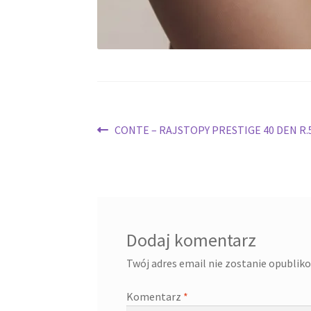
Nawigacja
Poprzedni
CONTE – RAJSTOPY PRESTIGE 40 DEN R.
wpis:
wpisu
Dodaj komentarz
Twój adres email nie zostanie opublik
Komentarz
*