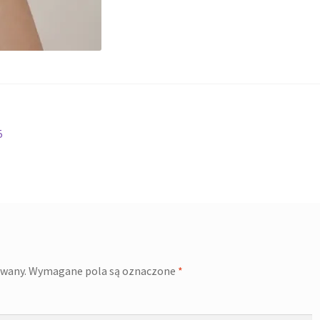
5
owany.
Wymagane pola są oznaczone
*