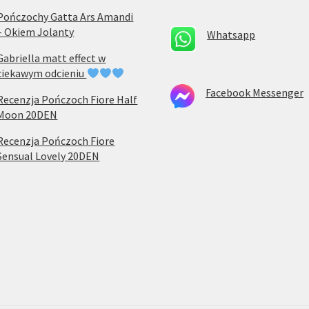
Pończochy Gatta Ars Amandi
– Okiem Jolanty
Whatsapp
Gabriella matt effect w
ciekawym odcieniu
Facebook Messenger
Recenzja Pończoch Fiore Half
Moon 20DEN
Recenzja Pończoch Fiore
Sensual Lovely 20DEN