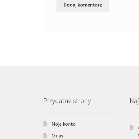
Przydatne strony
Na
Moje konto
O nas