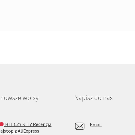
jnowsze wpisy
Napisz do nas
HIT CZY KIT? Recenzja
Email
rajstop z AliExpress