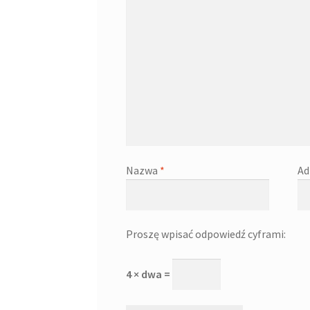
Nazwa
*
Ad
Proszę wpisać odpowiedź cyframi:
4 × dwa =