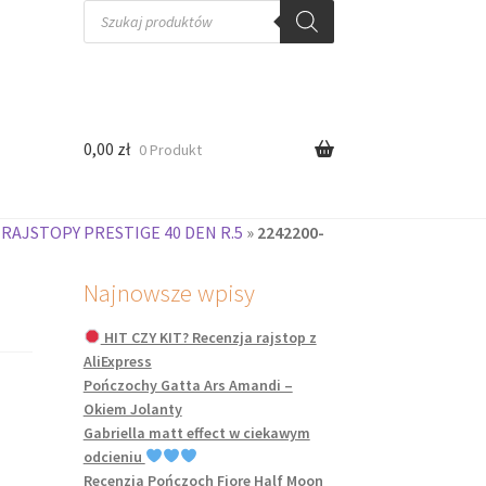
Wyszukiwarka
produktów
0,00
zł
0 Produkt
 RAJSTOPY PRESTIGE 40 DEN R.5
»
2242200-
Najnowsze wpisy
HIT CZY KIT? Recenzja rajstop z
AliExpress
Pończochy Gatta Ars Amandi –
Okiem Jolanty
Gabriella matt effect w ciekawym
odcieniu
Recenzja Pończoch Fiore Half Moon