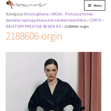
Przejdź
Przejdź
Menu
do
do
Nawigacja
Strona główna
»
WEGA - Pończosznictwo
nawigacji
treści
Rozwiń
Rajstopy
damskie/rajstopy/klasyczne/cienkie/multifibra
»
CONTE –
menu
RAJSTOPY PRESTIGE 40 DEN R.5
»
2188606-orgin
potomne
Rajstopy Orirose
2188606-orgin
Pończochy i
zakolanówki
Podkolanówki i
skarpetki
Wszystkie
produkty
Rozwiń
Recenzje
menu