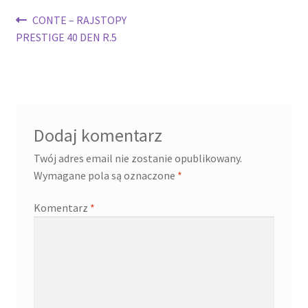
Nawigacja
Poprzedni
CONTE – RAJSTOPY
wpis:
PRESTIGE 40 DEN R.5
wpisu
Dodaj komentarz
Twój adres email nie zostanie opublikowany.
Wymagane pola są oznaczone
*
Komentarz
*