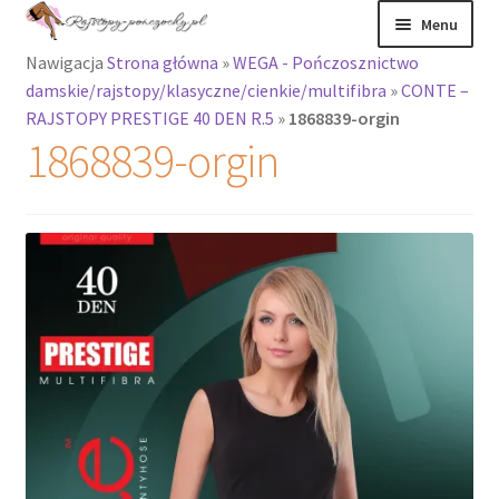
Przejdź
Przejdź
Menu
do
do
Nawigacja
Strona główna
»
WEGA - Pończosznictwo
nawigacji
treści
Rozwiń
Rajstopy
damskie/rajstopy/klasyczne/cienkie/multifibra
»
CONTE –
menu
RAJSTOPY PRESTIGE 40 DEN R.5
»
1868839-orgin
potomne
Rajstopy Orirose
1868839-orgin
Pończochy i
zakolanówki
Podkolanówki i
skarpetki
Wszystkie
produkty
Rozwiń
Recenzje
menu