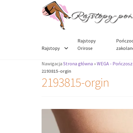
Przejdź
Przejdź
do
do
nawigacji
treści
Rajstopy
Pończoc
Rajstopy
Orirose
zakolan
Nawigacja
Strona główna
»
WEGA - Pończoszn
2193815-orgin
2193815-orgin