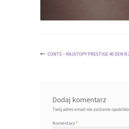
Nawigacja
Poprzedni
CONTE – RAJSTOPY PRESTIGE 40 DEN R.
wpis:
wpisu
Dodaj komentarz
Twój adres email nie zostanie opublik
Komentarz
*