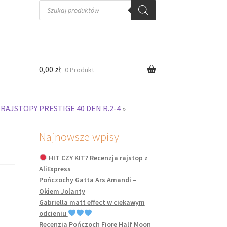
Wyszukiwarka
produktów
0,00
zł
0 Produkt
 RAJSTOPY PRESTIGE 40 DEN R.2-4
»
Najnowsze wpisy
HIT CZY KIT? Recenzja rajstop z
AliExpress
Pończochy Gatta Ars Amandi –
Okiem Jolanty
Gabriella matt effect w ciekawym
odcieniu
Recenzja Pończoch Fiore Half Moon