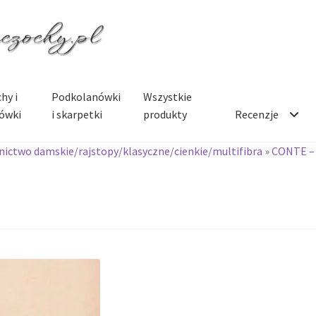
hy i
Podkolanówki
Wszystkie
ówki
i skarpetki
produkty
Recenzje
ictwo damskie/rajstopy/klasyczne/cienkie/multifibra
»
CONTE –