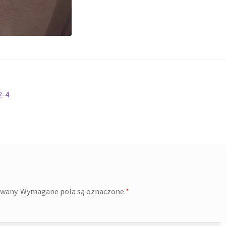
2-4
owany.
Wymagane pola są oznaczone
*