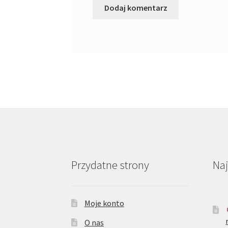
Przydatne strony
Na
Moje konto
O nas