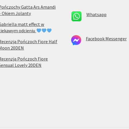
Pończochy Gatta Ars Amandi
– Okiem Jolanty
Whatsapp
Gabriella matt effect w
ciekawym odcieniu
Facebook Messenger
Recenzja Pończoch Fiore Half
Moon 20DEN
Recenzja Pończoch Fiore
Sensual Lovely 20DEN