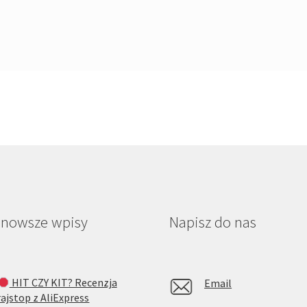
jnowsze wpisy
Napisz do nas
HIT CZY KIT? Recenzja
Email
rajstop z AliExpress