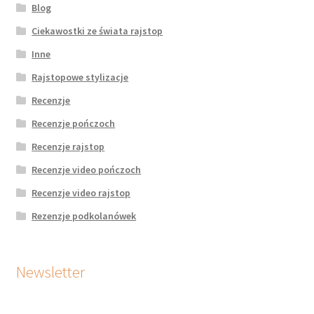
Blog
Ciekawostki ze świata rajstop
Inne
Rajstopowe stylizacje
Recenzje
Recenzje pończoch
Recenzje rajstop
Recenzje video pończoch
Recenzje video rajstop
Rezenzje podkolanówek
Newsletter