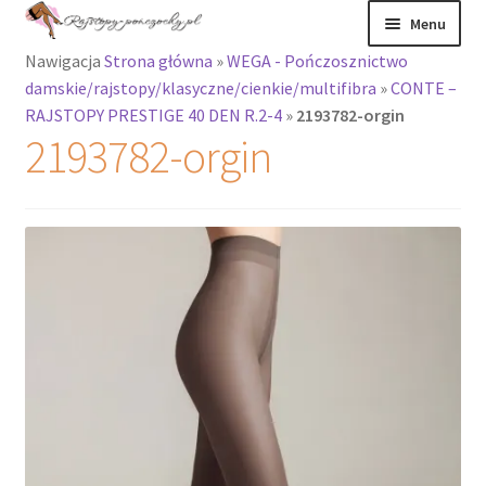
Przejdź
Przejdź
Menu
do
do
Nawigacja
Strona główna
»
WEGA - Pończosznictwo
nawigacji
treści
Rozwiń
Rajstopy
damskie/rajstopy/klasyczne/cienkie/multifibra
»
CONTE –
menu
RAJSTOPY PRESTIGE 40 DEN R.2-4
»
2193782-orgin
potomne
Rajstopy Orirose
2193782-orgin
Pończochy i
zakolanówki
Podkolanówki i
skarpetki
Wszystkie
produkty
Rozwiń
Recenzje
menu