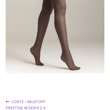
potomne
Nawigacja
Poprzedni
CONTE – RAJSTOPY
wpis:
PRESTIGE 40 DEN R.2-4