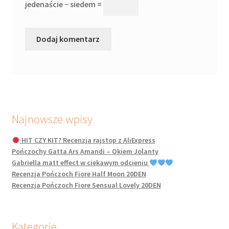
jedenaście − siedem =
Najnowsze wpisy
HIT CZY KIT? Recenzja rajstop z AliExpress
Pończochy Gatta Ars Amandi – Okiem Jolanty
Gabriella matt effect w ciekawym odcieniu
Recenzja Pończoch Fiore Half Moon 20DEN
Recenzja Pończoch Fiore Sensual Lovely 20DEN
Kategorie