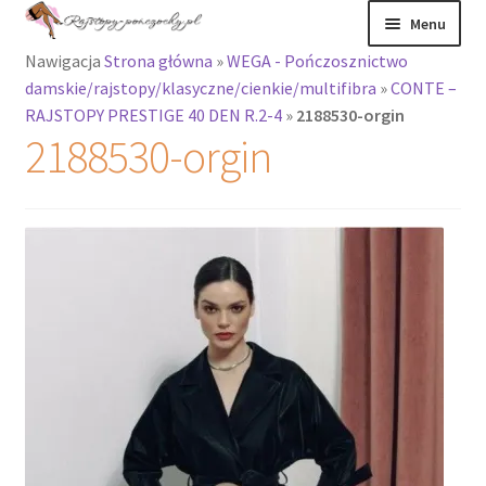
Przejdź
Przejdź
Menu
do
do
Nawigacja
Strona główna
»
WEGA - Pończosznictwo
nawigacji
treści
Rozwiń
Rajstopy
damskie/rajstopy/klasyczne/cienkie/multifibra
»
CONTE –
menu
RAJSTOPY PRESTIGE 40 DEN R.2-4
»
2188530-orgin
potomne
Rajstopy Orirose
2188530-orgin
Pończochy i
zakolanówki
Podkolanówki i
skarpetki
Wszystkie
produkty
Rozwiń
Recenzje
menu