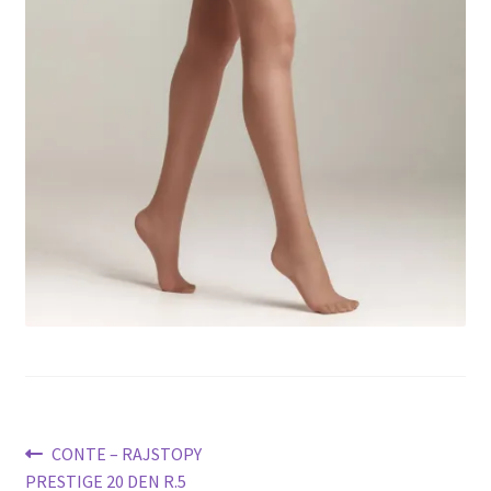
potomne
Nawigacja
Poprzedni
CONTE – RAJSTOPY
wpis:
PRESTIGE 20 DEN R.5