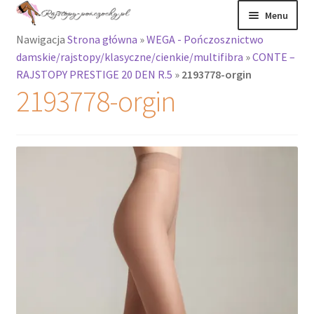
Przejdź
Przejdź
Menu
do
do
Nawigacja
Strona główna
»
WEGA - Pończosznictwo
nawigacji
treści
Rozwiń
Rajstopy
damskie/rajstopy/klasyczne/cienkie/multifibra
»
CONTE –
menu
RAJSTOPY PRESTIGE 20 DEN R.5
»
2193778-orgin
potomne
Rajstopy Orirose
2193778-orgin
Pończochy i
zakolanówki
Podkolanówki i
skarpetki
Wszystkie
produkty
Rozwiń
Recenzje
menu