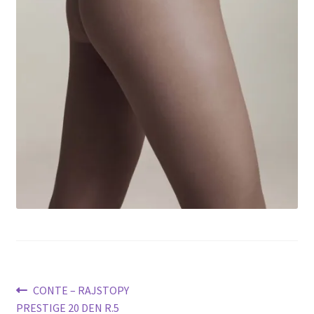
potomne
Nawigacja
Poprzedni
CONTE – RAJSTOPY
wpis:
PRESTIGE 20 DEN R.5