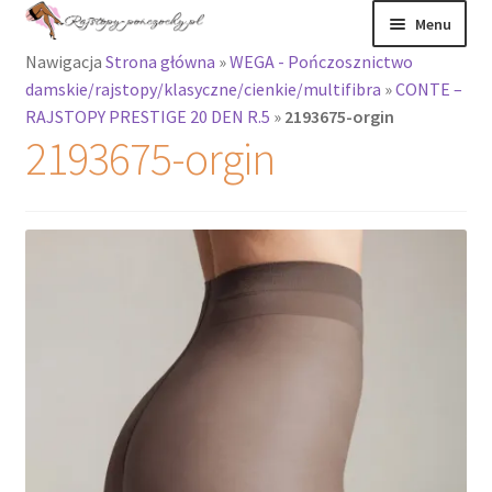
Przejdź
Przejdź
Menu
do
do
Nawigacja
Strona główna
»
WEGA - Pończosznictwo
nawigacji
treści
Rozwiń
Rajstopy
damskie/rajstopy/klasyczne/cienkie/multifibra
»
CONTE –
menu
RAJSTOPY PRESTIGE 20 DEN R.5
»
2193675-orgin
potomne
Rajstopy Orirose
2193675-orgin
Pończochy i
zakolanówki
Podkolanówki i
skarpetki
Wszystkie
produkty
Rozwiń
Recenzje
menu