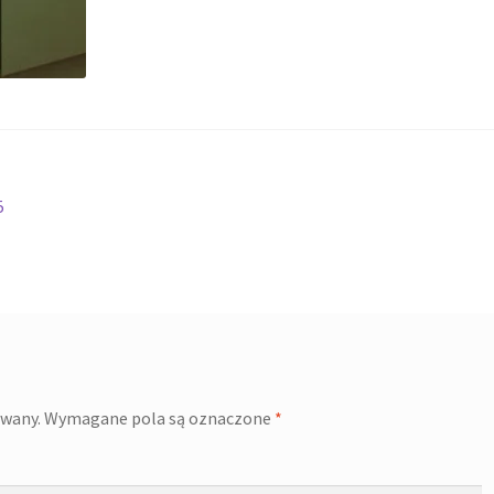
5
owany.
Wymagane pola są oznaczone
*