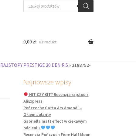
Wyszukiwarka
produktów
0,00
zł
0 Produkt
 RAJSTOPY PRESTIGE 20 DEN R.5
»
2188752-
Najnowsze wpisy
HIT CZY KIT? Recenzja rajstop z
AliExpress
Pończochy Gatta Ars Amandi –
Okiem Jolanty
Gabriella matt effect w ciekawym
odcieniu
Recenzja Pończoch Fiore Half Moon