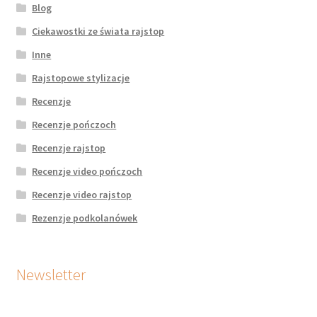
Blog
Ciekawostki ze świata rajstop
Inne
Rajstopowe stylizacje
Recenzje
Recenzje pończoch
Recenzje rajstop
Recenzje video pończoch
Recenzje video rajstop
Rezenzje podkolanówek
Newsletter