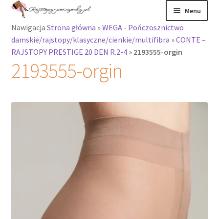
Przejdź
Przejdź
Menu
do
do
Nawigacja
Strona główna
»
WEGA - Pończosznictwo
nawigacji
treści
Rozwiń
Rajstopy
damskie/rajstopy/klasyczne/cienkie/multifibra
»
CONTE –
menu
RAJSTOPY PRESTIGE 20 DEN R.2-4
»
2193555-orgin
potomne
Rajstopy Orirose
2193555-orgin
Pończochy i
zakolanówki
Podkolanówki i
skarpetki
Wszystkie
produkty
Rozwiń
Recenzje
menu