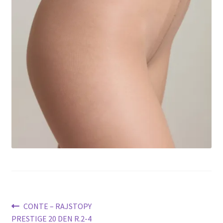
potomne
Nawigacja
Poprzedni
CONTE – RAJSTOPY
wpis:
PRESTIGE 20 DEN R.2-4