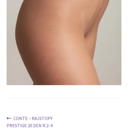
potomne
Nawigacja
Poprzedni
CONTE – RAJSTOPY
wpis:
PRESTIGE 20 DEN R.2-4