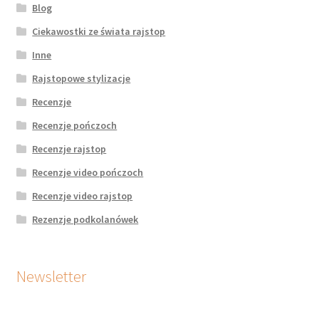
Blog
Ciekawostki ze świata rajstop
Inne
Rajstopowe stylizacje
Recenzje
Recenzje pończoch
Recenzje rajstop
Recenzje video pończoch
Recenzje video rajstop
Rezenzje podkolanówek
Newsletter