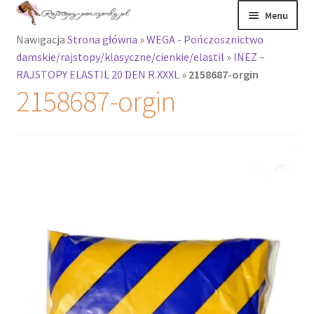
Przejdź
Przejdź
Menu
do
do
Nawigacja
Strona główna
»
WEGA - Pończosznictwo
nawigacji
treści
Rozwiń
Rajstopy
damskie/rajstopy/klasyczne/cienkie/elastil
»
INEZ –
menu
RAJSTOPY ELASTIL 20 DEN R.XXXL
»
2158687-orgin
potomne
Rajstopy Orirose
2158687-orgin
Pończochy i
zakolanówki
Podkolanówki i
skarpetki
Wszystkie
produkty
Rozwiń
Recenzje
menu