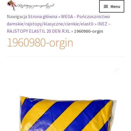
Przejdź
Przejdź
Menu
do
do
Nawigacja
Strona główna
»
WEGA - Pończosznictwo
nawigacji
treści
Rozwiń
Rajstopy
damskie/rajstopy/klasyczne/cienkie/elastil
»
INEZ –
menu
RAJSTOPY ELASTIL 20 DEN R.XL
»
1960980-orgin
potomne
Rajstopy Orirose
1960980-orgin
Pończochy i
zakolanówki
Podkolanówki i
skarpetki
Wszystkie
produkty
Rozwiń
Recenzje
menu