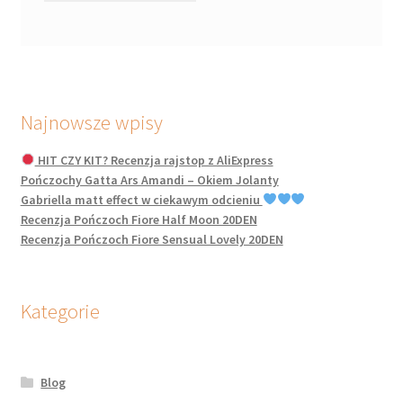
Najnowsze wpisy
HIT CZY KIT? Recenzja rajstop z AliExpress
Pończochy Gatta Ars Amandi – Okiem Jolanty
Gabriella matt effect w ciekawym odcieniu
Recenzja Pończoch Fiore Half Moon 20DEN
Recenzja Pończoch Fiore Sensual Lovely 20DEN
Kategorie
Blog