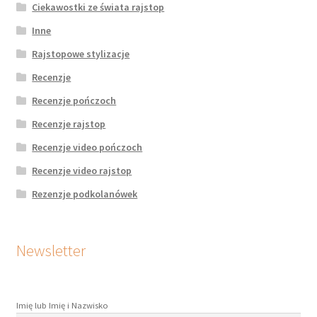
Ciekawostki ze świata rajstop
Inne
Rajstopowe stylizacje
Recenzje
Recenzje pończoch
Recenzje rajstop
Recenzje video pończoch
Recenzje video rajstop
Rezenzje podkolanówek
Newsletter
Imię lub Imię i Nazwisko