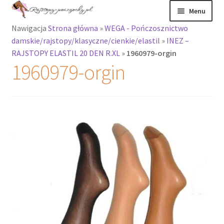
Przejdź
Przejdź
Menu
do
do
Nawigacja
Strona główna
»
WEGA - Pończosznictwo
nawigacji
treści
Rozwiń
Rajstopy
damskie/rajstopy/klasyczne/cienkie/elastil
»
INEZ –
menu
RAJSTOPY ELASTIL 20 DEN R.XL
»
1960979-orgin
potomne
Rajstopy Orirose
1960979-orgin
Pończochy i
zakolanówki
Podkolanówki i
skarpetki
Wszystkie
produkty
Rozwiń
Recenzje
menu