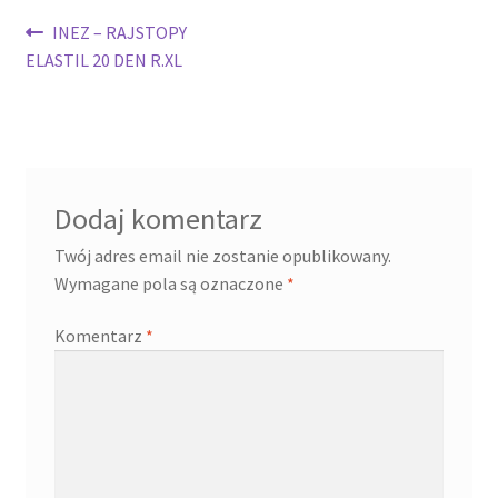
Nawigacja
Poprzedni
INEZ – RAJSTOPY
wpis:
ELASTIL 20 DEN R.XL
wpisu
Dodaj komentarz
Twój adres email nie zostanie opublikowany.
Wymagane pola są oznaczone
*
Komentarz
*