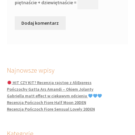
piętnaście + dziewiętnaście =
Najnowsze wpisy
HIT CZY KIT? Recenzja rajstop z AliExpress
Pończochy Gatta Ars Amandi – Okiem Jolanty
Gabriella matt effect w ciekawym odcieniu
Recenzja Pończoch Fiore Half Moon 20DEN
Recenzja Pończoch Fiore Sensual Lovely 20DEN
Kategorie