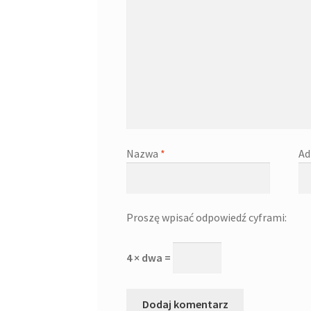
Nazwa
*
Ad
Proszę wpisać odpowiedź cyframi:
4 × dwa =