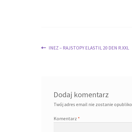
Nawigacja
Poprzedni
INEZ – RAJSTOPY ELASTIL 20 DEN R.XXL
wpis:
wpisu
Dodaj komentarz
Twój adres email nie zostanie opublik
Komentarz
*