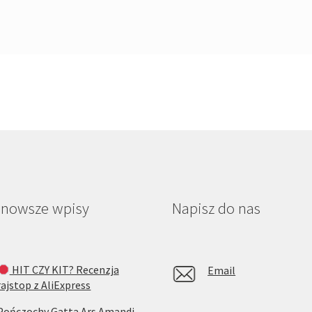
jnowsze wpisy
Napisz do nas
HIT CZY KIT? Recenzja
Email
rajstop z AliExpress
Pończochy Gatta Ars Amandi