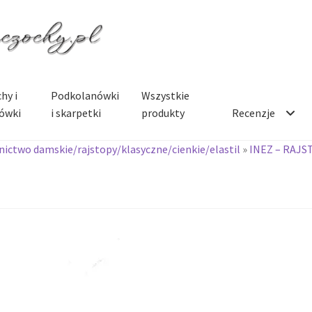
hy i
Podkolanówki
Wszystkie
ówki
i skarpetki
produkty
Recenzje
ictwo damskie/rajstopy/klasyczne/cienkie/elastil
»
INEZ – RAJS