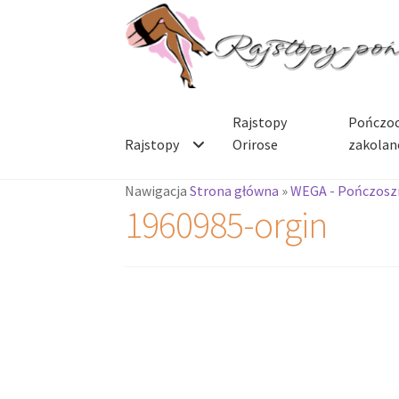
Przejdź
Przejdź
do
do
nawigacji
treści
Rajstopy
Pończoc
Rajstopy
Orirose
zakolan
Nawigacja
Strona główna
»
WEGA - Pończoszn
1960985-orgin