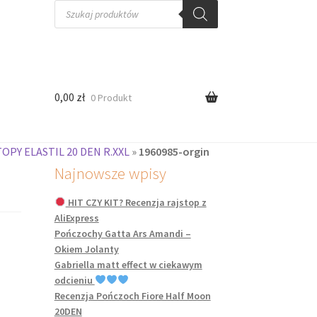
Wyszukiwarka
produktów
0,00
zł
0 Produkt
TOPY ELASTIL 20 DEN R.XXL
»
1960985-orgin
Najnowsze wpisy
HIT CZY KIT? Recenzja rajstop z
AliExpress
Pończochy Gatta Ars Amandi –
Okiem Jolanty
Gabriella matt effect w ciekawym
odcieniu
Recenzja Pończoch Fiore Half Moon
20DEN