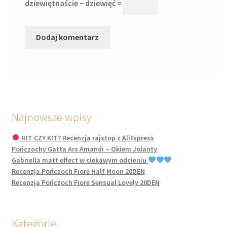
dziewiętnaście − dziewięć =
Najnowsze wpisy
HIT CZY KIT? Recenzja rajstop z AliExpress
Pończochy Gatta Ars Amandi – Okiem Jolanty
Gabriella matt effect w ciekawym odcieniu
Recenzja Pończoch Fiore Half Moon 20DEN
Recenzja Pończoch Fiore Sensual Lovely 20DEN
Kategorie