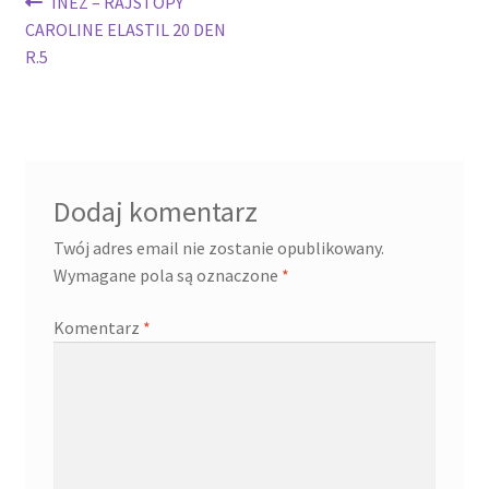
Nawigacja
Poprzedni
INEZ – RAJSTOPY
wpis:
CAROLINE ELASTIL 20 DEN
wpisu
R.5
Dodaj komentarz
Twój adres email nie zostanie opublikowany.
Wymagane pola są oznaczone
*
Komentarz
*