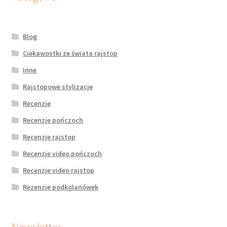
Blog
Ciekawostki ze świata rajstop
Inne
Rajstopowe stylizacje
Recenzje
Recenzje pończoch
Recenzje rajstop
Recenzje video pończoch
Recenzje video rajstop
Rezenzje podkolanówek