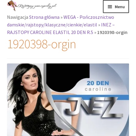
Przejdź
Przejdź
Menu
do
do
Nawigacja
Strona główna
»
WEGA - Pończosznictwo
nawigacji
treści
Rozwiń
Rajstopy
damskie/rajstopy/klasyczne/cienkie/elastil
»
INEZ –
menu
RAJSTOPY CAROLINE ELASTIL 20 DEN R.5
»
1920398-orgin
potomne
Rajstopy Orirose
1920398-orgin
Pończochy i
zakolanówki
Podkolanówki i
skarpetki
Wszystkie
produkty
Rozwiń
Recenzje
menu