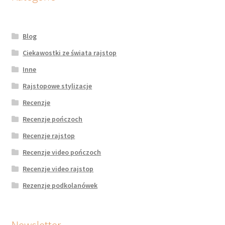
Blog
Ciekawostki ze świata rajstop
Inne
Rajstopowe stylizacje
Recenzje
Recenzje pończoch
Recenzje rajstop
Recenzje video pończoch
Recenzje video rajstop
Rezenzje podkolanówek