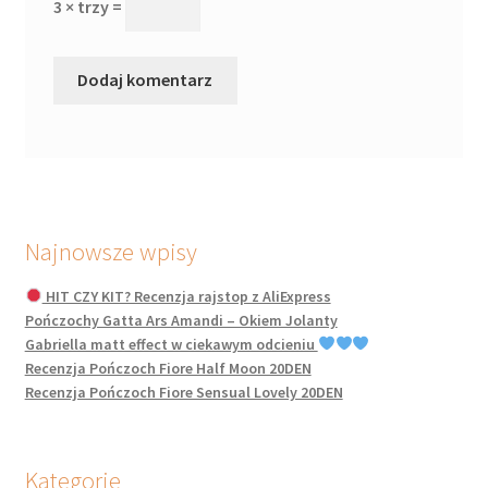
3 × trzy =
Najnowsze wpisy
HIT CZY KIT? Recenzja rajstop z AliExpress
Pończochy Gatta Ars Amandi – Okiem Jolanty
Gabriella matt effect w ciekawym odcieniu
Recenzja Pończoch Fiore Half Moon 20DEN
Recenzja Pończoch Fiore Sensual Lovely 20DEN
Kategorie