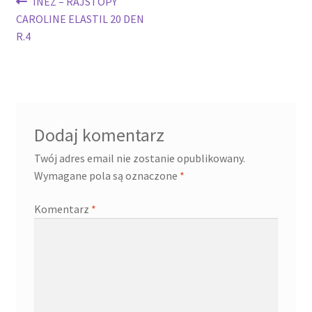
Nawigacja
Poprzedni
INEZ – RAJSTOPY
wpis:
CAROLINE ELASTIL 20 DEN
wpisu
R.4
Dodaj komentarz
Twój adres email nie zostanie opublikowany.
Wymagane pola są oznaczone
*
Komentarz
*