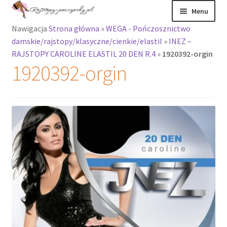
Przejdź
Przejdź
Menu
do
do
Nawigacja
Strona główna
»
WEGA - Pończosznictwo
nawigacji
treści
Rozwiń
Rajstopy
damskie/rajstopy/klasyczne/cienkie/elastil
»
INEZ –
menu
RAJSTOPY CAROLINE ELASTIL 20 DEN R.4
»
1920392-orgin
potomne
Rajstopy Orirose
1920392-orgin
Pończochy i
zakolanówki
Podkolanówki i
skarpetki
Wszystkie
produkty
Rozwiń
Recenzje
menu