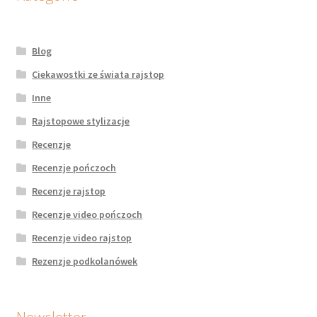
Blog
Ciekawostki ze świata rajstop
Inne
Rajstopowe stylizacje
Recenzje
Recenzje pończoch
Recenzje rajstop
Recenzje video pończoch
Recenzje video rajstop
Rezenzje podkolanówek