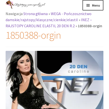
Przejdź
Przejdź
Menu
do
do
Nawigacja
Strona główna
»
WEGA - Pończosznictwo
nawigacji
treści
Rozwiń
Rajstopy
damskie/rajstopy/klasyczne/cienkie/elastil
»
INEZ –
menu
RAJSTOPY CAROLINE ELASTIL 20 DEN R.2
»
1850388-orgin
potomne
Rajstopy Orirose
1850388-orgin
Pończochy i
zakolanówki
Podkolanówki i
skarpetki
Wszystkie
produkty
Rozwiń
Recenzje
menu