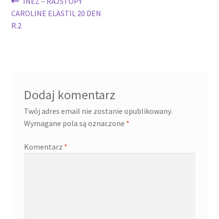
Nawigacja
Poprzedni
INEZ – RAJSTOPY
wpis:
CAROLINE ELASTIL 20 DEN
wpisu
R.2
Dodaj komentarz
Twój adres email nie zostanie opublikowany.
Wymagane pola są oznaczone
*
Komentarz
*