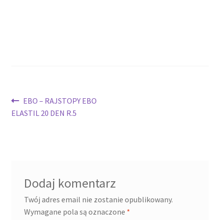
potomne
Nawigacja
Poprzedni
EBO – RAJSTOPY EBO
wpis:
ELASTIL 20 DEN R.5
wpisu
Dodaj komentarz
Twój adres email nie zostanie opublikowany.
Wymagane pola są oznaczone
*