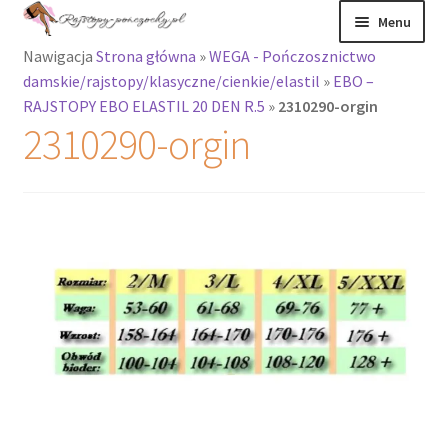
Przejdź
Przejdź
Menu
do
do
Nawigacja
Strona główna
»
WEGA - Pończosznictwo
nawigacji
treści
Rozwiń
Rajstopy
damskie/rajstopy/klasyczne/cienkie/elastil
»
EBO –
menu
RAJSTOPY EBO ELASTIL 20 DEN R.5
»
2310290-orgin
potomne
Rajstopy Orirose
2310290-orgin
Pończochy i
zakolanówki
Podkolanówki i
skarpetki
Wszystkie
produkty
Rozwiń
Recenzje
menu