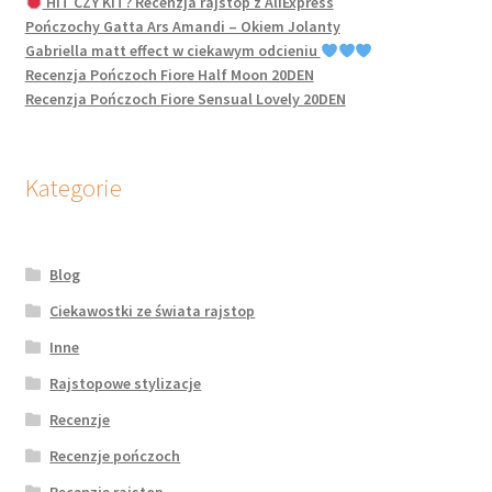
HIT CZY KIT? Recenzja rajstop z AliExpress
Pończochy Gatta Ars Amandi – Okiem Jolanty
Gabriella matt effect w ciekawym odcieniu
Recenzja Pończoch Fiore Half Moon 20DEN
Recenzja Pończoch Fiore Sensual Lovely 20DEN
Kategorie
Blog
Ciekawostki ze świata rajstop
Inne
Rajstopowe stylizacje
Recenzje
Recenzje pończoch