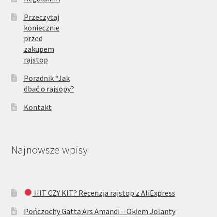
Przeczytaj
koniecznie
przed
zakupem
rajstop
Poradnik “Jak
dbać o rajsopy?
Kontakt
Najnowsze wpisy
HIT CZY KIT? Recenzja rajstop z AliExpress
Pończochy Gatta Ars Amandi – Okiem Jolanty